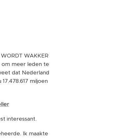
VOLK WORDT WAKKER
s om meer leden te
n weet dat Nederland
 17.478.617 miljoen
ller
t interessant.
heerde. Ik maakte