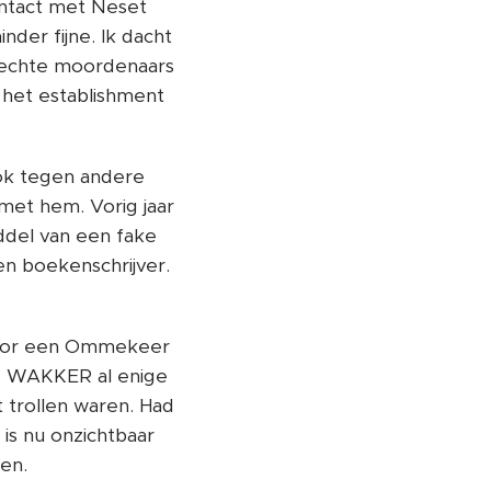
ontact met Neset
der fijne. Ik dacht
e echte moordenaars
 het establishment
Ook tegen andere
met hem. Vorig jaar
ddel van een fake
en boekenschrijver.
 voor een Ommekeer
DT WAKKER al enige
 trollen waren. Had
is nu onzichtbaar
en.