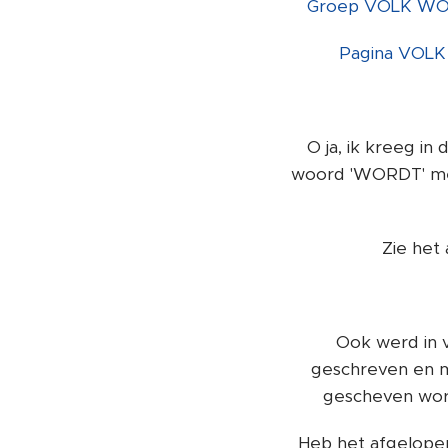
Groep VOLK W
Pagina VO
O ja, ik kreeg in
woord 'WORDT' met 
Zie het
Ook werd in 
geschreven en m
gescheven word
Heb het afgelope