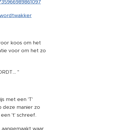
/735966989861097
kwordtwakker
r voor koos om het
atie voor om het zo
RDT... "
s met een 'T'
p deze manier zo
en 't' schreef.
n aangemaakt waar