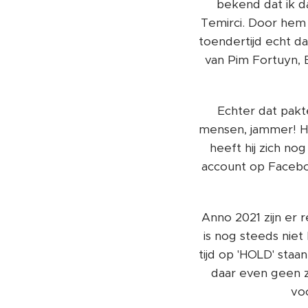
bekend dat ik d
Temirci. Door hem 
toendertijd echt d
van Pim Fortuyn, 
Echter dat pakt
mensen, jammer! He
heeft hij zich n
account op Faceboo
Anno 2021 zijn er
is nog steeds nie
tijd op 'HOLD' sta
daar even geen z
vo