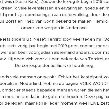
at was (Dienie Kars). Zodoende kreeg ik begin 2016 c
kreeg ik vele levenslessen en ervaringen, goede en min
at hij met zijn openbaringen aan de bevolking, door d
Els Borst en Theo van Gogh bekend te maken, Temirci
omver kon werpen in Nederland.
e iets anders uit. Neset Temirci loog veel tegen mij. 
b sinds vorig jaar begin mei 2019 geen contact meer 
og wel een keer voorgedaan als iemand anders, door mi
k. Hij deed zich voor als een bekende van Temirci, e
De correspondentie hiervan heb ik nog.
 reeds vele mensen ontwaakt. Echter het kantelpunt
t bereikt in Nederland. Heb nu de pagina VOLK WOR
an, omdat er steeds bepaalde mensen waren die aan het
in meer in om dat in de gaten te houden. Deze pagina 
or de leden, maar kan ik ieder moment weer LIVE zett