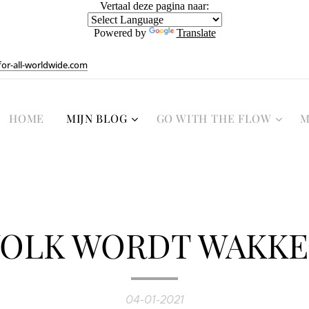
Vertaal deze pagina naar:
Powered by
Translate
or-all-worldwide.com
HOME
MIJN BLOG
GO WITH THE FLOW
M
OLK WORDT WAKK
04-01-2021