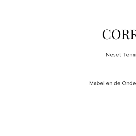
CORR
Neset Temirc
Mabel en de Onder