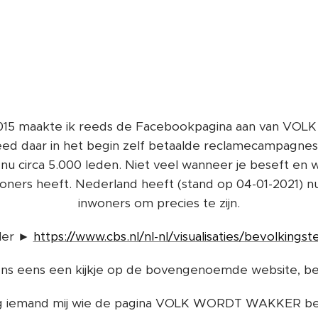
015 maakte ik reeds de Facebookpagina aan van 
eed daar in het begin zelf betaalde reclamecampagne
s nu circa 5.000 leden. Niet veel wanneer je beseft e
woners heeft. Nederland heeft (stand op 04-01-2021) nu
inwoners om precies te zijn.
ler ►
https://www.cbs.nl/nl-nl/visualisaties/bevolkingste
 eens een kijkje op de bovengenoemde website, bes
oeg iemand mij wie de pagina VOLK WORDT WAKKER be