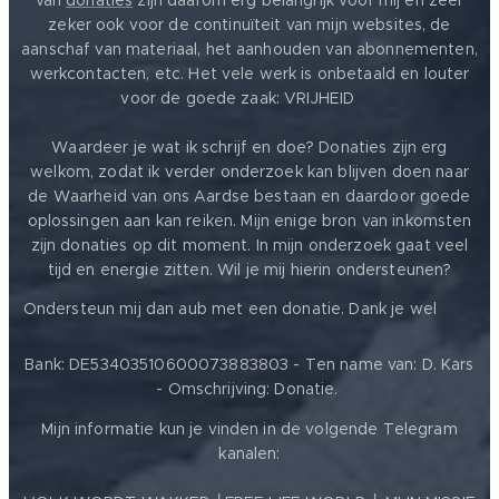
van
donaties
zijn daarom erg belangrijk voor mij en zeer
zeker ook voor de continuïteit van mijn websites, de
aanschaf van materiaal, het aanhouden van abonnementen,
werkcontacten, etc. Het vele werk is onbetaald en louter
voor de goede zaak: VRIJHEID ❤️
Waardeer je wat ik schrijf en doe? Donaties zijn erg
welkom, zodat ik verder onderzoek kan blijven doen naar
de Waarheid van ons Aardse bestaan en daardoor goede
oplossingen aan kan reiken. Mijn enige bron van inkomsten
zijn donaties op dit moment. In mijn onderzoek gaat veel
tijd en energie zitten. Wil je mij hierin ondersteunen?
❤️
Ondersteun mij dan aub met een donatie. Dank je wel
Bank: DE53403510600073883803 - Ten name van: D. Kars
- Omschrijving: Donatie.
Mijn informatie kun je vinden in de volgende Telegram
kanalen: