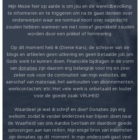
Mijn Missie hier op aarde is om jou en de wereldbevolking
te informeren en te triggeren om na te gaan denken over
onderwerpen waar we normaal nooit over nagedacht
zouden hebben wanneer we niet vooraf geprikkeld zouden
worden door een prikkel of herinnering.
Op dit moment heb Ik (Dienie Kars), de schrijver van de
blogs en artikelen geen uitkering en geen betaalde job om
Gods werk te kunnen doen. Financiële bijdragen in de vorm
van
donaties
zijn daarom erg belangrijk voor mij en zeer
zeker ook voor de continuïteit van mijn websites, de
aanschaf van materiaal, het aanhouden van abonnementen,
werkcontacten, etc. Het vele werk is onbetaald en louter
voor de goede zaak: VRIJHEID ❤️
Waardeer je wat ik schrijf en doe? Donaties zijn erg
welkom, zodat ik verder onderzoek kan blijven doen naar
de Waarheid van ons Aardse bestaan en daardoor goede
oplossingen aan kan reiken. Mijn enige bron van inkomsten
zijn donaties op dit moment. In mijn onderzoek gaat veel