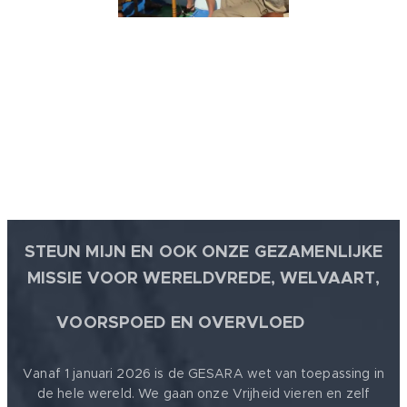
STEUN MIJN EN OOK ONZE GEZAMENLIJKE
MISSIE VOOR WERELDVREDE, WELVAART,
🕊
VOORSPOED EN OVERVLOED
Vanaf 1 januari 2026 is de GESARA wet van toepassing in
de hele wereld. We gaan onze Vrijheid vieren en zelf