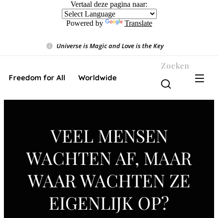
Vertaal deze pagina naar:
Powered by
Translate
Universe is Magic and Love is the Key
❤️
Zoeken
Freedom for All ❤️ Worldwide
VEEL MENSEN
WACHTEN AF, MAAR
WAAR WACHTEN ZE
EIGENLIJK OP?