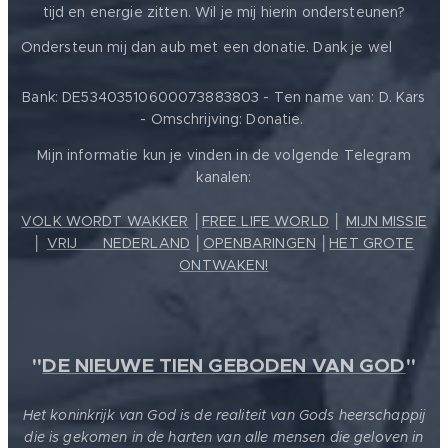
tijd en energie zitten. Wil je mij hierin ondersteunen?
❤️
Ondersteun mij dan aub met een donatie. Dank je wel
Bank: DE53403510600073883803 - Ten name van: D. Kars
- Omschrijving: Donatie.
Mijn informatie kun je vinden in de volgende Telegram
kanalen:
VOLK WORDT WAKKER
│
FREE LIFE WORLD
│
MIJN MISSIE
│
VRIJ ❤️ NEDERLAND
│
OPENBARINGEN
│
HET GROTE
ONTWAKEN!
"
DE NIEUWE TIEN GEBODEN VAN GOD
"
Het koninkrijk van God is de realiteit van Gods heerschappij
die is gekomen in de harten van alle mensen die geloven in