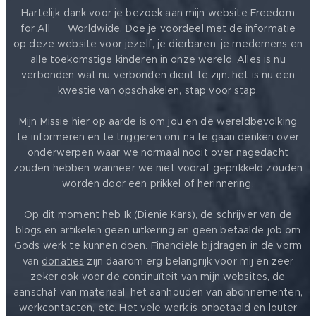
Hartelijk dank voor je bezoek aan mijn website Freedom
for All ❤️ Worldwide. Doe je voordeel met de informatie
op deze website voor jezelf, je dierbaren, je medemens en
alle toekomstige kinderen in onze wereld. Alles is nu
verbonden wat nu verbonden dient te zijn. het is nu een
kwestie van opschakelen, stap voor stap.
Mijn Missie hier op aarde is om jou en de wereldbevolking
te informeren en te triggeren om na te gaan denken over
onderwerpen waar we normaal nooit over nagedacht
zouden hebben wanneer we niet vooraf geprikkeld zouden
worden door een prikkel of herinnering.
Op dit moment heb Ik (Dienie Kars), de schrijver van de
blogs en artikelen geen uitkering en geen betaalde job om
Gods werk te kunnen doen. Financiële bijdragen in de vorm
van
donaties
zijn daarom erg belangrijk voor mij en zeer
zeker ook voor de continuïteit van mijn websites, de
aanschaf van materiaal, het aanhouden van abonnementen,
werkcontacten, etc. Het vele werk is onbetaald en louter