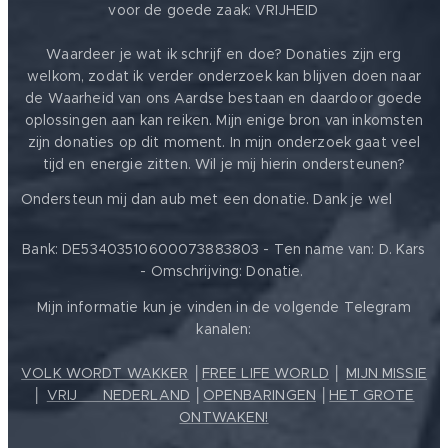
voor de goede zaak: VRIJHEID ❤️
Waardeer je wat ik schrijf en doe? Donaties zijn erg
welkom, zodat ik verder onderzoek kan blijven doen naar
de Waarheid van ons Aardse bestaan en daardoor goede
oplossingen aan kan reiken. Mijn enige bron van inkomsten
zijn donaties op dit moment. In mijn onderzoek gaat veel
tijd en energie zitten. Wil je mij hierin ondersteunen?
❤️
Ondersteun mij dan aub met een donatie. Dank je wel
Bank: DE53403510600073883803 - Ten name van: D. Kars
- Omschrijving: Donatie.
Mijn informatie kun je vinden in de volgende Telegram
kanalen:
VOLK WORDT WAKKER
│
FREE LIFE WORLD
│
MIJN MISSIE
│
VRIJ ❤️ NEDERLAND
│
OPENBARINGEN
│
HET GROTE
ONTWAKEN!