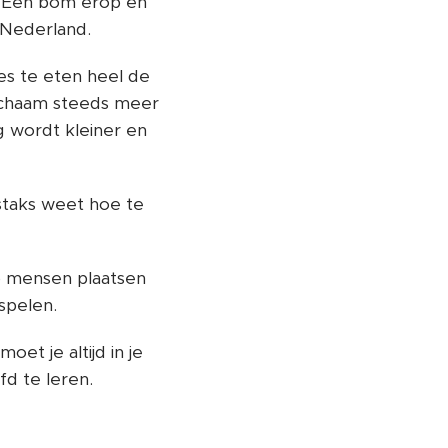
. Een bom erop en
 Nederland.
es te eten heel de
lichaam steeds meer
g wordt kleiner en
 staks weet hoe te
p mensen plaatsen
spelen.
oet je altijd in je
fd te leren.