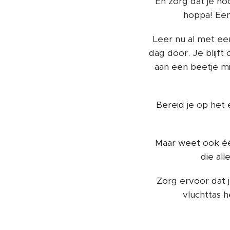
En zorg dat je h
hoppa! Een
Leer nu al met ee
dag door. Je blijf
aan een beetje mi
Bereid je op het 
Maar weet ook éé
die al
Zorg ervoor dat je
vluchttas h