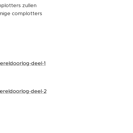
plotters zullen
mige complotters
ereldoorlog-deel-1
wereldoorlog-deel-2