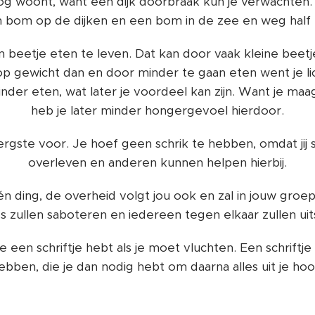
oog woont, want een dijk doorbraak kun je verwachten
 bom op de dijken en een bom in de zee en weg half
n beetje eten te leven. Dat kan door vaak kleine beetj
t op gewicht dan en door minder te gaan eten went je 
nder eten, wat later je voordeel kan zijn. Want je maa
heb je later minder hongergevoel hierdoor.
ergste voor. Je hoef geen schrik te hebben, omdat jij
overleven en anderen kunnen helpen hierbij.
n ding, de overheid volgt jou ook en zal in jouw groe
les zullen saboteren en iedereen tegen elkaar zullen uit
 een schriftje hebt als je moet vluchten. Een schriftje m
ebben, die je dan nodig hebt om daarna alles uit je hoo