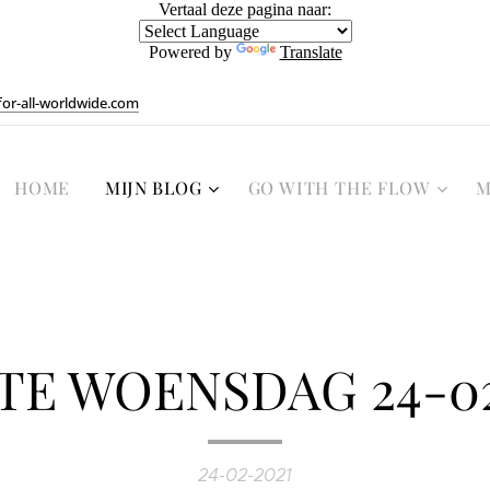
Vertaal deze pagina naar:
Powered by
Translate
or-all-worldwide.com
HOME
MIJN BLOG
GO WITH THE FLOW
M
TE WOENSDAG 24-02
24-02-2021