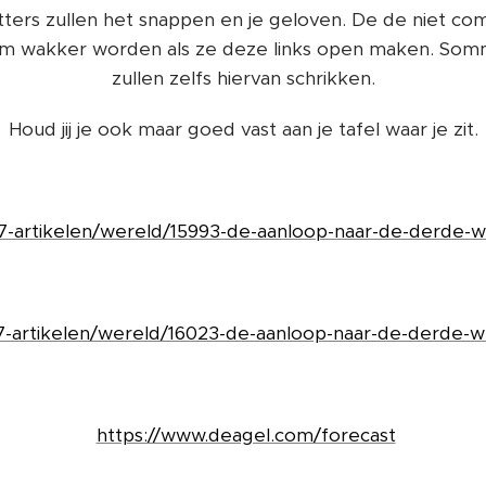
ters zullen het snappen en je geloven. De de niet com
m wakker worden als ze deze links open maken. Som
zullen zelfs hiervan schrikken.
Houd jij je ook maar goed vast aan je tafel waar je zit.
/37-artikelen/wereld/15993-de-aanloop-naar-de-derde-w
37-artikelen/wereld/16023-de-aanloop-naar-de-derde-
https://www.deagel.com/forecast