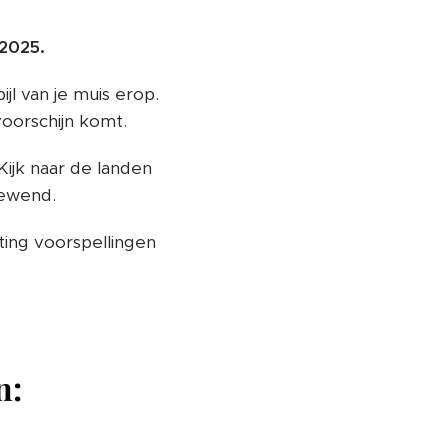
 2025.
ijl van je muis erop.
voorschijn komt.
 Kijk naar de landen
gewend.
ting voorspellingen
n: