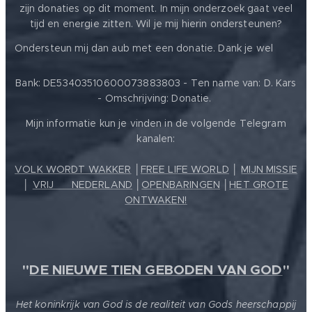
zijn donaties op dit moment. In mijn onderzoek gaat veel
tijd en energie zitten. Wil je mij hierin ondersteunen?
❤️
Ondersteun mij dan aub met een donatie. Dank je wel
Bank: DE53403510600073883803 - Ten name van: D. Kars
- Omschrijving: Donatie.
Mijn informatie kun je vinden in de volgende Telegram
kanalen:
VOLK WORDT WAKKER
│
FREE LIFE WORLD
│
MIJN MISSIE
│
VRIJ ❤️ NEDERLAND
│
OPENBARINGEN
│
HET GROTE
ONTWAKEN!
"
DE NIEUWE TIEN GEBODEN VAN GOD
"
Het koninkrijk van God is de realiteit van Gods heerschappij