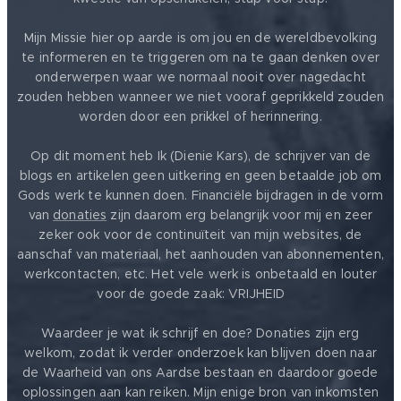
Mijn Missie hier op aarde is om jou en de wereldbevolking
te informeren en te triggeren om na te gaan denken over
onderwerpen waar we normaal nooit over nagedacht
zouden hebben wanneer we niet vooraf geprikkeld zouden
worden door een prikkel of herinnering.
Op dit moment heb Ik (Dienie Kars), de schrijver van de
blogs en artikelen geen uitkering en geen betaalde job om
Gods werk te kunnen doen. Financiële bijdragen in de vorm
van
donaties
zijn daarom erg belangrijk voor mij en zeer
zeker ook voor de continuïteit van mijn websites, de
aanschaf van materiaal, het aanhouden van abonnementen,
werkcontacten, etc. Het vele werk is onbetaald en louter
voor de goede zaak: VRIJHEID ❤️
Waardeer je wat ik schrijf en doe? Donaties zijn erg
welkom, zodat ik verder onderzoek kan blijven doen naar
de Waarheid van ons Aardse bestaan en daardoor goede
oplossingen aan kan reiken. Mijn enige bron van inkomsten