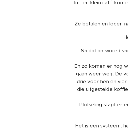
In een klein café kome
Ze betalen en lopen na
H
Na dat antwoord van
En zo komen er nog wa
gaan weer weg. De vol
drie voor hen en vier
die uitgestelde koff
Plotseling stapt er e
Het is een systeem, h