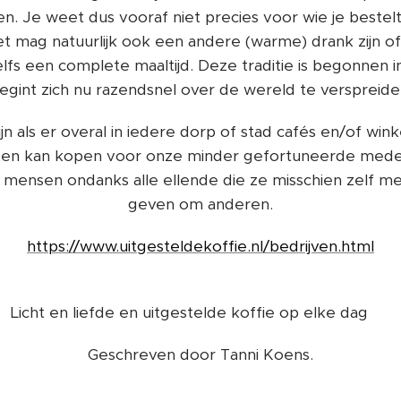
en. Je weet dus vooraf niet precies voor wie je bestel
 het mag natuurlijk ook een andere (warme) drank zijn o
fs een complete maaltijd. Deze traditie is begonnen in 
egint zich nu razendsnel over de wereld te verspreide
ijn als er overal in iedere dorp of stad cafés en/of wi
cten kan kopen voor onze minder gefortuneerde med
dat mensen ondanks alle ellende die ze misschien zelf
geven om anderen.
https://www.uitgesteldekoffie.nl/bedrijven.html
Licht en liefde en uitgestelde koffie op elke dag ❤️
Geschreven door Tanni Koens.