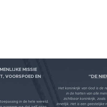
MENLIJKE MISSIE
"
DE NI
T, VOORSPOED EN
Het koninkrijk van God is de 
in de harten van alle men
zichtbaar koninkrijk, zoals
toepassing in de hele wereld.
innerlijk. Het is een geestelijke
en wanneer we dat zelf gaan