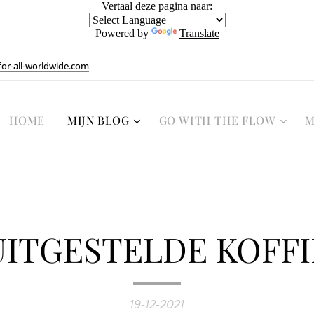
Vertaal deze pagina naar:
Powered by
Translate
or-all-worldwide.com
HOME
MIJN BLOG
GO WITH THE FLOW
M
UITGESTELDE KOFFI
19-12-2021