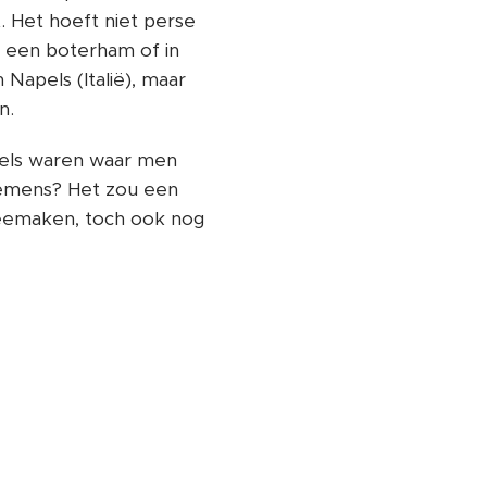
t. Het hoeft niet perse
f een boterham of in
Napels (Italië), maar
n.
nkels waren waar men
emens? Het zou een
 meemaken, toch ook nog