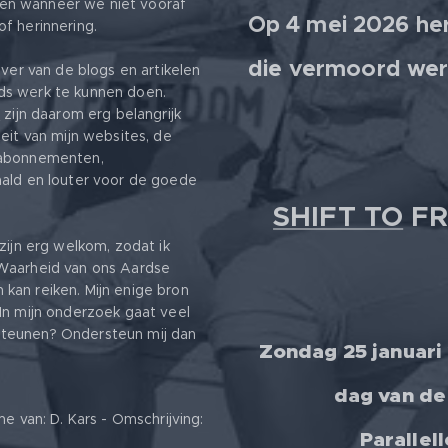
en wanneer we niet vooraf
Op 4 mei 2026 her
f herinnering.
die vermoord wer
jver van de blogs en artikelen
ds werk te kunnen doen.
s
zijn daarom erg belangrijk
eit van mijn websites, de
 abonnementen,
aald en louter voor de goede
SHIFT TO
FR
zijn erg welkom, zodat ik
 Waarheid van ons Aardse
kan reiken. Mijn enige bron
In mijn onderzoek gaat veel
ersteunen? Ondersteun mij dan
Zondag 25 januari
dag van de
van: D. Kars - Omschrijving:
Parallel