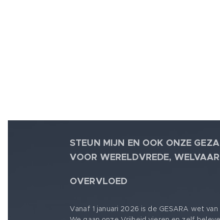
STEUN MIJN EN OOK ONZE GEZA
VOOR WERELDVREDE, WELVAAR
🕊
OVERVLOED
Vanaf 1 januari 2026 is de GESARA wet van 
We gaan onze Vrijheid vieren en zelf belev