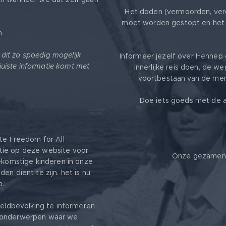
Het doden (vermoorden, ver
moet worden gestopt en het 
m
k dit zo spoedig mogelijk
Informeer jezelf over Hennep 
 juiste informatie komt met
innerlijke reis doen, de we
voortbestaan van de mens
Doe iets goeds met de a
ite Freedom for All ❤️
tie op deze website voor
Onze gezamenli
oekomstige kinderen in onze
en dient te zijn. het is nu
p.
ereldbevolking te informeren
r onderwerpen waar we