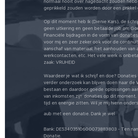
normaal nooit over nagedacht zouden hebb
geprikkeld zouden worden door een prikkel o
Op dit moment heb Ik (Dienie Kars), de schri
geen uitkering en geen betaalde job om Go
Financiële bijdragen in de vorm van
donatie
voor mij en zeer zeker ook voor de continuït
aanschaf van materiaal, het aanhouden van
werkcontacten, etc. Het vele werk is onbet
zaak: VRIJHEID ❤️
Waardeer je wat ik schrijf en doe? Donaties 
verder onderzoek kan blijven doen naar de
bestaan en daardoor goede oplossingen aan 
van inkomsten zijn donaties op dit moment. 
tijd en energie zitten. Wil je mij hierin ond
❤️
aub met een donatie. Dank je wel
Bank: DE53403510600073883803 - Ten name 
Donatie.