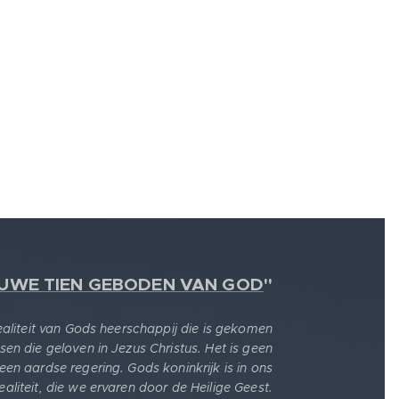
EUWE TIEN GEBODEN VAN GOD
"
realiteit van Gods heerschappij die is gekomen
sen die geloven in Jezus Christus. Het is geen
 een aardse regering. Gods koninkrijk is in ons
 realiteit, die we ervaren door de Heilige Geest.