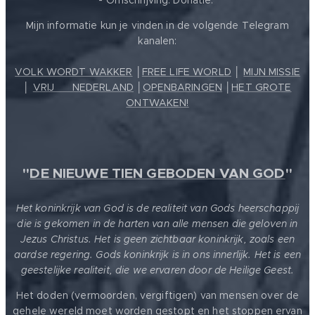
- Omschrijving: Donatie.
Mijn informatie kun je vinden in de volgende Telegram
kanalen:
VOLK WORDT WAKKER
│
FREE LIFE WORLD
│
MIJN MISSIE
│
VRIJ ❤️ NEDERLAND
│
OPENBARINGEN
│
HET GROTE
ONTWAKEN!
"
DE NIEUWE TIEN GEBODEN VAN GOD
"
Het koninkrijk van God is de realiteit van Gods heerschappij
die is gekomen in de harten van alle mensen die geloven in
Jezus Christus. Het is geen zichtbaar koninkrijk, zoals een
aardse regering. Gods koninkrijk is in ons innerlijk. Het is een
geestelijke realiteit, die we ervaren door de Heilige Geest.
Het doden (vermoorden, vergiftigen) van mensen over de
gehele wereld moet worden gestopt en het stoppen ervan