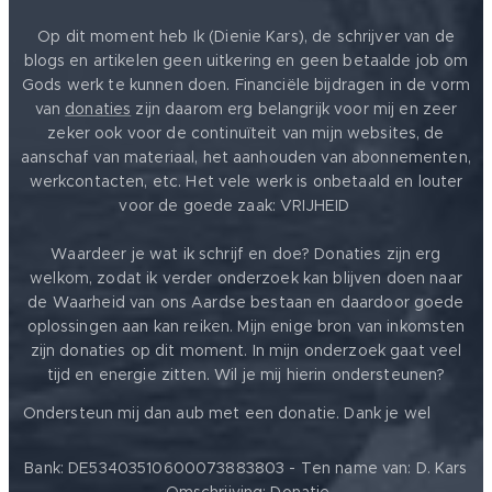
Op dit moment heb Ik (Dienie Kars), de schrijver van de
blogs en artikelen geen uitkering en geen betaalde job om
Gods werk te kunnen doen. Financiële bijdragen in de vorm
van
donaties
zijn daarom erg belangrijk voor mij en zeer
zeker ook voor de continuïteit van mijn websites, de
aanschaf van materiaal, het aanhouden van abonnementen,
werkcontacten, etc. Het vele werk is onbetaald en louter
voor de goede zaak: VRIJHEID ❤️
Waardeer je wat ik schrijf en doe? Donaties zijn erg
welkom, zodat ik verder onderzoek kan blijven doen naar
de Waarheid van ons Aardse bestaan en daardoor goede
oplossingen aan kan reiken. Mijn enige bron van inkomsten
zijn donaties op dit moment. In mijn onderzoek gaat veel
tijd en energie zitten. Wil je mij hierin ondersteunen?
❤️
Ondersteun mij dan aub met een donatie. Dank je wel
Bank: DE53403510600073883803 - Ten name van: D. Kars