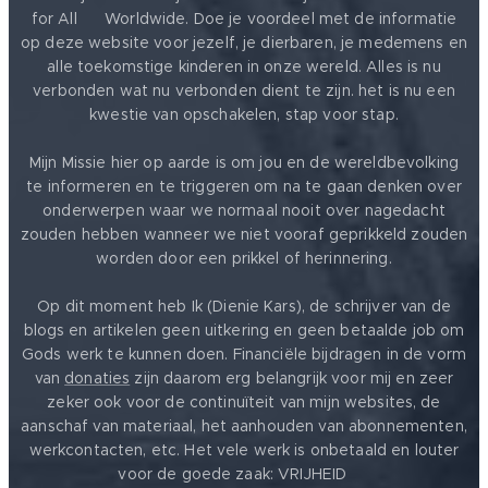
for All ❤️ Worldwide. Doe je voordeel met de informatie
op deze website voor jezelf, je dierbaren, je medemens en
alle toekomstige kinderen in onze wereld. Alles is nu
verbonden wat nu verbonden dient te zijn. het is nu een
kwestie van opschakelen, stap voor stap.
Mijn Missie hier op aarde is om jou en de wereldbevolking
te informeren en te triggeren om na te gaan denken over
onderwerpen waar we normaal nooit over nagedacht
zouden hebben wanneer we niet vooraf geprikkeld zouden
worden door een prikkel of herinnering.
Op dit moment heb Ik (Dienie Kars), de schrijver van de
blogs en artikelen geen uitkering en geen betaalde job om
Gods werk te kunnen doen. Financiële bijdragen in de vorm
van
donaties
zijn daarom erg belangrijk voor mij en zeer
zeker ook voor de continuïteit van mijn websites, de
aanschaf van materiaal, het aanhouden van abonnementen,
werkcontacten, etc. Het vele werk is onbetaald en louter
voor de goede zaak: VRIJHEID ❤️