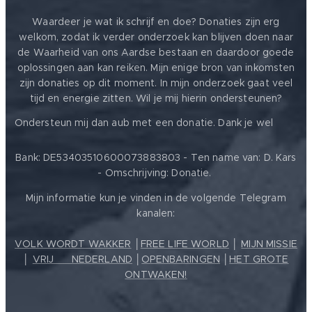
Waardeer je wat ik schrijf en doe? Donaties zijn erg
welkom, zodat ik verder onderzoek kan blijven doen naar
de Waarheid van ons Aardse bestaan en daardoor goede
oplossingen aan kan reiken. Mijn enige bron van inkomsten
zijn donaties op dit moment. In mijn onderzoek gaat veel
tijd en energie zitten. Wil je mij hierin ondersteunen?
❤️
Ondersteun mij dan aub met een donatie. Dank je wel
Bank: DE53403510600073883803 - Ten name van: D. Kars
- Omschrijving: Donatie.
Mijn informatie kun je vinden in de volgende Telegram
kanalen:
VOLK WORDT WAKKER
│
FREE LIFE WORLD
│
MIJN MISSIE
│
VRIJ ❤️ NEDERLAND
│
OPENBARINGEN
│
HET GROTE
ONTWAKEN!