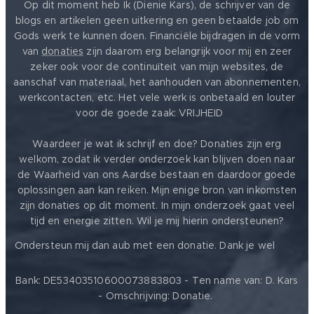
Op dit moment heb Ik (Dienie Kars), de schrijver van de
blogs en artikelen geen uitkering en geen betaalde job om
Gods werk te kunnen doen. Financiële bijdragen in de vorm
van
donaties
zijn daarom erg belangrijk voor mij en zeer
zeker ook voor de continuïteit van mijn websites, de
aanschaf van materiaal, het aanhouden van abonnementen,
werkcontacten, etc. Het vele werk is onbetaald en louter
voor de goede zaak: VRIJHEID ❤️
Waardeer je wat ik schrijf en doe? Donaties zijn erg
welkom, zodat ik verder onderzoek kan blijven doen naar
de Waarheid van ons Aardse bestaan en daardoor goede
oplossingen aan kan reiken. Mijn enige bron van inkomsten
zijn donaties op dit moment. In mijn onderzoek gaat veel
tijd en energie zitten. Wil je mij hierin ondersteunen?
❤️
Ondersteun mij dan aub met een donatie. Dank je wel
Bank: DE53403510600073883803 - Ten name van: D. Kars
- Omschrijving: Donatie.