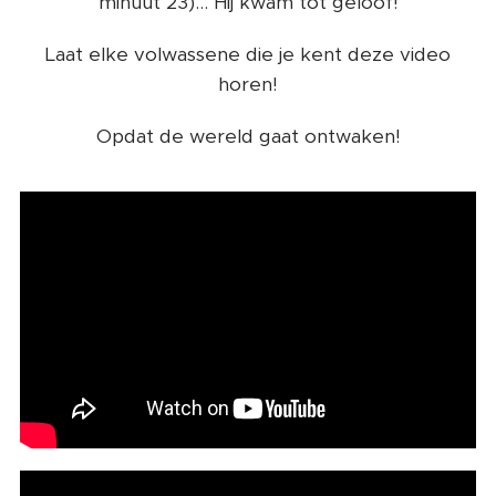
minuut 23)... Hij kwam tot geloof!
Laat elke volwassene die je kent deze video
horen!
Opdat de wereld gaat ontwaken!