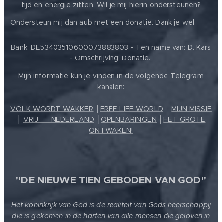
tijd en energie zitten. Wil je mij hierin ondersteunen?
❤️
Ondersteun mij dan aub met een donatie. Dank je wel
Bank: DE53403510600073883803 - Ten name van: D. Kars
- Omschrijving: Donatie.
Mijn informatie kun je vinden in de volgende Telegram
kanalen:
VOLK WORDT WAKKER
│
FREE LIFE WORLD
│
MIJN MISSIE
│
VRIJ ❤️ NEDERLAND
│
OPENBARINGEN
│
HET GROTE
ONTWAKEN!
"
DE NIEUWE TIEN GEBODEN VAN GOD
"
Het koninkrijk van God is de realiteit van Gods heerschappij
die is gekomen in de harten van alle mensen die geloven in