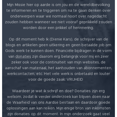
Mijn Missie hier op aarde is om jou en de wereldbevolking
te informeren en te triggeren om na te gaan denken over
onderwerpen waar we normaal nooit over nagedacht
zouden hebben wanneer we niet vooraf geprikkeld zouden
worden door een prikkel of herinnering.
Op dit moment heb Ik (Dienie Kars), de schrijver van de
blogs en artikelen geen uitkering en geen betaalde job om
Gods werk te kunnen doen. Financiële bijdragen in de vorm
van
donaties
zijn daarom erg belangrijk voor mij en zeer
zeker ook voor de continuïteit van mijn websites, de
aanschaf van materiaal, het aanhouden van abonnementen,
werkcontacten, etc. Het vele werk is onbetaald en louter
voor de goede zaak: VRIJHEID ❤️
Waardeer je wat ik schrijf en doe? Donaties zijn erg
welkom, zodat ik verder onderzoek kan blijven doen naar
de Waarheid van ons Aardse bestaan en daardoor goede
oplossingen aan kan reiken. Mijn enige bron van inkomsten
zijn donaties op dit moment. In mijn onderzoek gaat veel