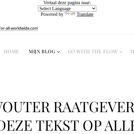
Vertaal deze pagina naar:
Powered by
Translate
or-all-worldwide.com
HOME
MIJN BLOG
GO WITH THE FLOW
M
WOUTER RAATGEVER!
DEZE TEKST OP ALL