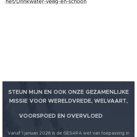
het/Drinkwater-veilig-en-schoon
STEUN MIJN EN OOK ONZE GEZAMENLIJKE
MISSIE VOOR WERELDVREDE, WELVAART,
🕊
VOORSPOED EN OVERVLOED
Vanaf 1 januari 2026 is de GESARA wet van toepassing in