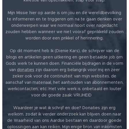
kwestie van opschakelen, stap voor stap.
Mijn Missie hier op aarde is om jou en de wereldbevolking
te informeren en te triggeren om na te gaan denken over
onderwerpen waar we normaal nooit over nagedacht
zouden hebben wanneer we niet vooraf geprikkeld zouden
worden door een prikkel of herinnering.
Op dit moment heb Ik (Dienie Kars), de schrijver van de
blogs en artikelen geen uitkering en geen betaalde job om
Gods werk te kunnen doen. Financiële bijdragen in de vorm
van
donaties
zijn daarom erg belangrijk voor mij en zeer
zeker ook voor de continuïteit van mijn websites, de
aanschaf van materiaal, het aanhouden van abonnementen,
werkcontacten, etc. Het vele werk is onbetaald en louter
voor de goede zaak: VRIJHEID ❤️
Waardeer je wat ik schrijf en doe? Donaties zijn erg
welkom, zodat ik verder onderzoek kan blijven doen naar
de Waarheid van ons Aardse bestaan en daardoor goede
oplossingen aan kan reiken. Mijn enige bron van inkomsten