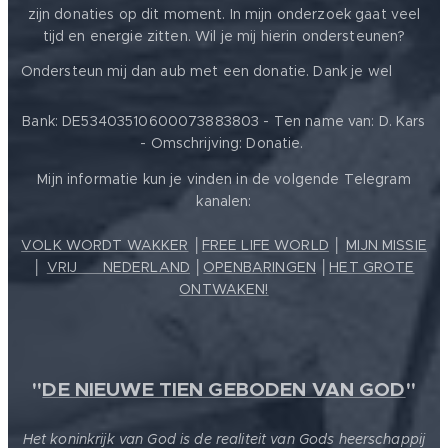
zijn donaties op dit moment. In mijn onderzoek gaat veel
tijd en energie zitten. Wil je mij hierin ondersteunen?
❤️
Ondersteun mij dan aub met een donatie. Dank je wel
Bank: DE53403510600073883803 - Ten name van: D. Kars
- Omschrijving: Donatie.
Mijn informatie kun je vinden in de volgende Telegram
kanalen:
VOLK WORDT WAKKER
│
FREE LIFE WORLD
│
MIJN MISSIE
│
VRIJ ❤️ NEDERLAND
│
OPENBARINGEN
│
HET GROTE
ONTWAKEN!
"
DE NIEUWE TIEN GEBODEN VAN GOD
"
Het koninkrijk van God is de realiteit van Gods heerschappij