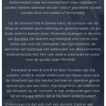
onderwerpen waar we normaal nooit over nagedacht
zouden hebben wanneer we niet vooraf geprikkeld zouden
worden door een prikkel of herinnering.
Op dit moment heb Ik (Dienie Kars), de schrijver van de
blogs en artikelen geen uitkering en geen betaalde job om
Gods werk te kunnen doen. Financiële bijdragen in de vorm
van
donaties
zijn daarom erg belangrijk voor mij en zeer
zeker ook voor de continuïteit van mijn websites, de
aanschaf van materiaal, het aanhouden van abonnementen,
werkcontacten, etc. Het vele werk is onbetaald en louter
voor de goede zaak: VRIJHEID ❤️
Waardeer je wat ik schrijf en doe? Donaties zijn erg
welkom, zodat ik verder onderzoek kan blijven doen naar
de Waarheid van ons Aardse bestaan en daardoor goede
oplossingen aan kan reiken. Mijn enige bron van inkomsten
zijn donaties op dit moment. In mijn onderzoek gaat veel
tijd en energie zitten. Wil je mij hierin ondersteunen?
❤️
Ondersteun mij dan aub met een donatie. Dank je wel