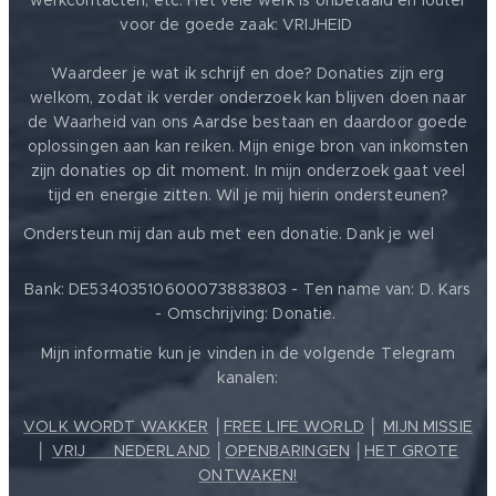
werkcontacten, etc. Het vele werk is onbetaald en louter
voor de goede zaak: VRIJHEID ❤️
Waardeer je wat ik schrijf en doe? Donaties zijn erg
welkom, zodat ik verder onderzoek kan blijven doen naar
de Waarheid van ons Aardse bestaan en daardoor goede
oplossingen aan kan reiken. Mijn enige bron van inkomsten
zijn donaties op dit moment. In mijn onderzoek gaat veel
tijd en energie zitten. Wil je mij hierin ondersteunen?
❤️
Ondersteun mij dan aub met een donatie. Dank je wel
Bank: DE53403510600073883803 - Ten name van: D. Kars
- Omschrijving: Donatie.
Mijn informatie kun je vinden in de volgende Telegram
kanalen:
VOLK WORDT WAKKER
│
FREE LIFE WORLD
│
MIJN MISSIE
│
VRIJ ❤️ NEDERLAND
│
OPENBARINGEN
│
HET GROTE
ONTWAKEN!