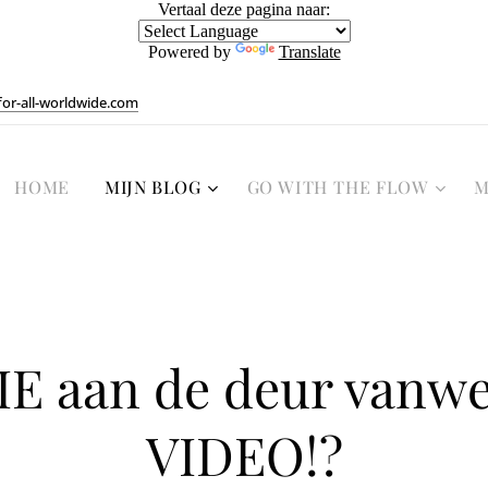
Vertaal deze pagina naar:
Powered by
Translate
or-all-worldwide.com
HOME
MIJN BLOG
GO WITH THE FLOW
M
E aan de deur vanw
VIDEO!?