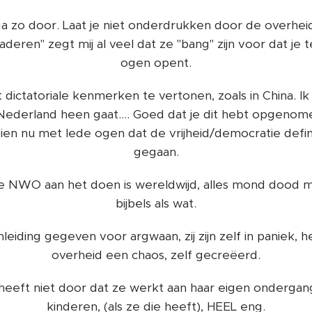
a zo door. Laat je niet onderdrukken door de overheid. 
aderen" zegt mij al veel dat ze "bang" zijn voor dat j
ogen opent.
dictatoriale kenmerken te vertonen, zoals in China. I
Nederland heen gaat.... Goed dat je dit hebt opgenom
zien nu met lede ogen dat de vrijheid/democratie defini
gegaan.
 de NWO aan het doen is wereldwijd, alles mond dood 
bijbels als wat.
eiding gegeven voor argwaan, zij zijn zelf in paniek, h
overheid een chaos, zelf gecreëerd.
eft niet door dat ze werkt aan haar eigen ondergang
kinderen, (als ze die heeft), HEEL eng.