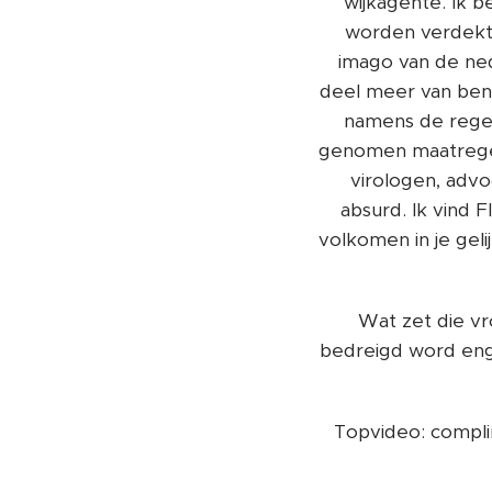
wijkagente. Ik 
worden verdekte
imago van de nede
deel meer van ben.
namens de reger
genomen maatregele
virologen, advo
absurd. Ik vind 
volkomen in je geli
Wat zet die vr
bedreigd word enge
Topvideo: compli