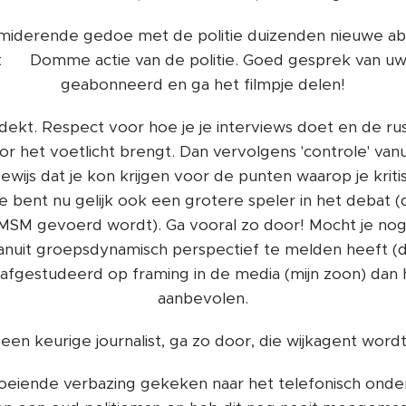
timiderende gedoe met de politie duizenden nieuwe ab
 👍 Domme actie van de politie. Goed gesprek van uw 
geabonneerd en ga het filmpje delen!
tdekt. Respect voor hoe je je interviews doet en de r
or het voetlicht brengt. Dan vervolgens 'controle' vanuit
ewijs dat je kon krijgen voor de punten waarop je kriti
 Je bent nu gelijk ook een grotere speler in het debat (
 MSM gevoerd wordt). Ga vooral zo door! Mocht je nog
vanuit groepsdynamisch perspectief te melden heeft (d
 is afgestudeerd op framing in de media (mijn zoon) da
aanbevolen.
ij een keurige journalist, ga zo door, die wijkagent wor
oeiende verbazing gekeken naar het telefonisch ond