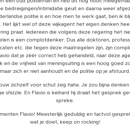
ben een oud politieman en heb dit nog nooit meegemaak
 bedreigingen/intimidatie geuit en daarna weer afgezw
rlandse politie is en hoe men te werk gaat, ben ik bli
 Het lijkt wel of deze wijkagent het eigen denken hee
ing praat. Iedereen die volgens deze regering het nie
n is een complotdenker. Dus alle doktoren, profess
caten etc. die tegen deze maatregelen zijn, zijn complo
Flavio dat je zéér correct heb gehandeld, naar deze age
jk en de vrijheid van meningsuiting is een hoog goed zo
maar zich er niet aanhoudt en de politie op je afstuurd
ouw zichzelf voor schut zeg haha. Je zou bijna denken
 shizzle. En Flavio is keihard hij draait het gesprek 
spreke.
menten Flavio! Meesterlijk geduldig en tactvol gespre
wat je doet, keep on rocking!