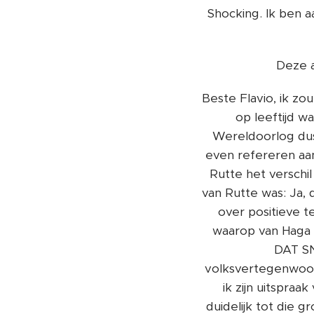
Shocking. Ik ben a
Deze a
Beste Flavio, ik zo
op leeftijd w
Wereldoorlog dus 
even refereren aa
Rutte het verschi
van Rutte was: Ja,
over positieve t
waarop van Haga 
DAT SN
volksvertegenwoor
ik zijn uitspra
duidelijk tot die g