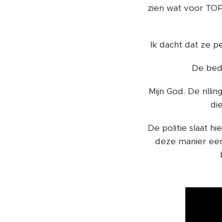
zien wat voor TOP
Ik dacht dat ze pe
De bedo
Mijn God. De rill
di
De politie slaat hi
deze manier een