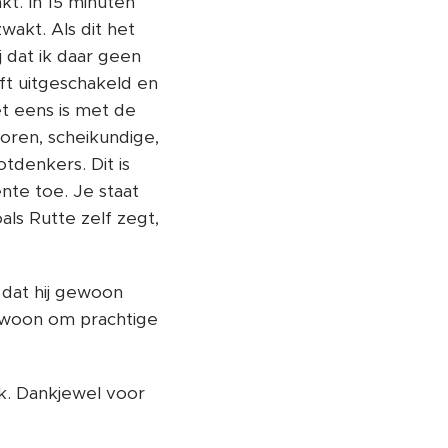
t. In 15 minuten
akt. Als dit het
j dat ik daar geen
ft uitgeschakeld en
t eens is met de
oren, scheikundige,
tdenkers. Dit is
nte toe. Je staat
als Rutte zelf zegt,
.
 dat hij gewoon
gewoon om prachtige
k. Dankjewel voor