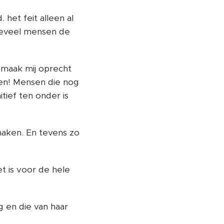
het feit alleen al
e teveel mensen de
k maak mij oprecht
en! Mensen die nog
tief ten onder is
maken. En tevens zo
et is voor de hele
 en die van haar