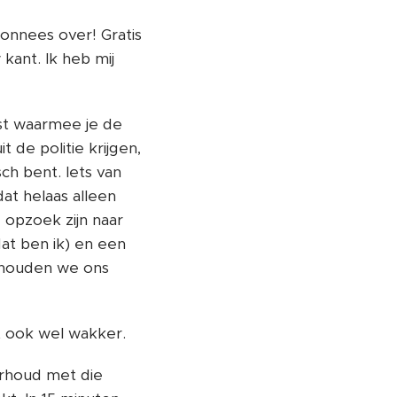
onnees over! Gratis
kant. Ik heb mij
ust waarmee je de
 de politie krijgen,
sch bent. Iets van
dat helaas alleen
 opzoek zijn naar
at ben ik) en een
n houden we ons
dt ook wel wakker.
erhoud met die