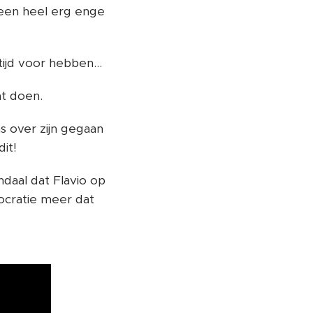
 een heel erg enge
tijd voor hebben...
at doen.
s over zijn gegaan
it!
andaal dat Flavio op
ocratie meer dat
