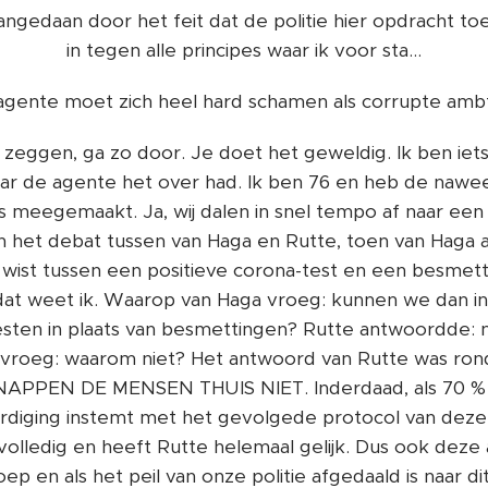
angedaan door het feit dat de politie hier opdracht toe
in tegen alle principes waar ik voor sta...
gente moet zich heel hard schamen als corrupte amb
u zeggen, ga zo door. Je doet het geweldig. Ik ben ie
aar de agente het over had. Ik ben 76 en heb de nawe
meegemaakt. Ja, wij dalen in snel tempo af naar een pol
n het debat tussen van Haga en Rutte, toen van Haga a
l wist tussen een positieve corona-test en een besmet
 dat weet ik. Waarop van Haga vroeg: kunnen we dan in
esten in plaats van besmettingen? Rutte antwoordde: n
vroeg: waarom niet? Het antwoord van Rutte was rondu
APPEN DE MENSEN THUIS NIET. Inderdaad, als 70 %
diging instemt met het gevolgede protocol van deze 
ak volledig en heeft Rutte helemaal gelijk. Dus ook dez
roep en als het peil van onze politie afgedaald is naar di