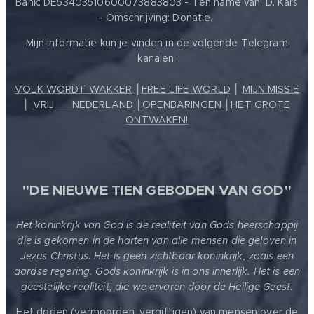
Bank: DE53403510600073883803 - Ten name van: D. Kars
- Omschrijving: Donatie.
Mijn informatie kun je vinden in de volgende Telegram
kanalen:
VOLK WORDT WAKKER
│
FREE LIFE WORLD
│
MIJN MISSIE
│
VRIJ ❤️ NEDERLAND
│
OPENBARINGEN
│
HET GROTE
ONTWAKEN!
"
DE NIEUWE TIEN GEBODEN VAN GOD
"
Het koninkrijk van God is de realiteit van Gods heerschappij
die is gekomen in de harten van alle mensen die geloven in
Jezus Christus. Het is geen zichtbaar koninkrijk, zoals een
aardse regering. Gods koninkrijk is in ons innerlijk. Het is een
geestelijke realiteit, die we ervaren door de Heilige Geest.
Het doden (vermoorden, vergiftigen) van mensen over de