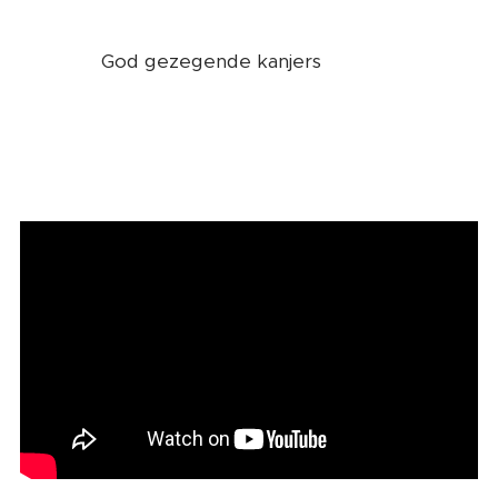
God gezegende kanjers 🙏❤️🌈