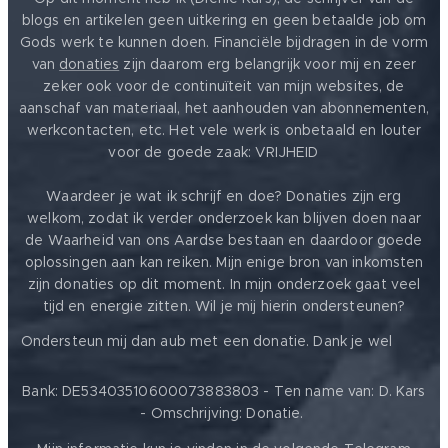
blogs en artikelen geen uitkering en geen betaalde job om
Gods werk te kunnen doen. Financiële bijdragen in de vorm
van
donaties
zijn daarom erg belangrijk voor mij en zeer
zeker ook voor de continuïteit van mijn websites, de
aanschaf van materiaal, het aanhouden van abonnementen,
werkcontacten, etc. Het vele werk is onbetaald en louter
voor de goede zaak: VRIJHEID ❤️
Waardeer je wat ik schrijf en doe? Donaties zijn erg
welkom, zodat ik verder onderzoek kan blijven doen naar
de Waarheid van ons Aardse bestaan en daardoor goede
oplossingen aan kan reiken. Mijn enige bron van inkomsten
zijn donaties op dit moment. In mijn onderzoek gaat veel
tijd en energie zitten. Wil je mij hierin ondersteunen?
❤️
Ondersteun mij dan aub met een donatie. Dank je wel
Bank: DE53403510600073883803 - Ten name van: D. Kars
- Omschrijving: Donatie.