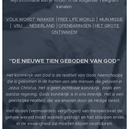
Mijn informatie kun je vinden in de volgende Telegram
kanalen:
VOLK WORDT WAKKER
│
FREE LIFE WORLD
│
MIJN MISSIE
│
VRIJ ❤️ NEDERLAND
│
OPENBARINGEN
│
HET GROTE
ONTWAKEN!
"
DE NIEUWE TIEN GEBODEN VAN GOD
"
Het koninkrijk van God is de realiteit van Gods heerschappij
die is gekomen in de harten van alle mensen die geloven in
Jezus Christus. Het is geen zichtbaar koninkrijk, zoals een
aardse regering. Gods koninkrijk is in ons innerlijk. Het is een
geestelijke realiteit, die we ervaren door de Heilige Geest.
Het doden (vermoorden, vergiftigen) van mensen over de
gehele wereld moet worden gestopt en het stoppen ervan
in de eeuwigheid zal moeten blijven voortduren.