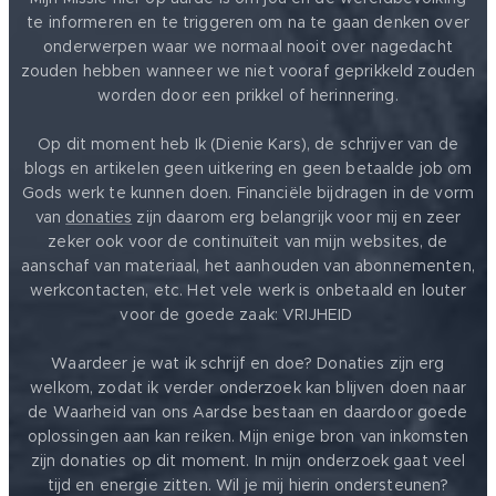
te informeren en te triggeren om na te gaan denken over
onderwerpen waar we normaal nooit over nagedacht
zouden hebben wanneer we niet vooraf geprikkeld zouden
worden door een prikkel of herinnering.
Op dit moment heb Ik (Dienie Kars), de schrijver van de
blogs en artikelen geen uitkering en geen betaalde job om
Gods werk te kunnen doen. Financiële bijdragen in de vorm
van
donaties
zijn daarom erg belangrijk voor mij en zeer
zeker ook voor de continuïteit van mijn websites, de
aanschaf van materiaal, het aanhouden van abonnementen,
werkcontacten, etc. Het vele werk is onbetaald en louter
voor de goede zaak: VRIJHEID ❤️
Waardeer je wat ik schrijf en doe? Donaties zijn erg
welkom, zodat ik verder onderzoek kan blijven doen naar
de Waarheid van ons Aardse bestaan en daardoor goede
oplossingen aan kan reiken. Mijn enige bron van inkomsten
zijn donaties op dit moment. In mijn onderzoek gaat veel
tijd en energie zitten. Wil je mij hierin ondersteunen?