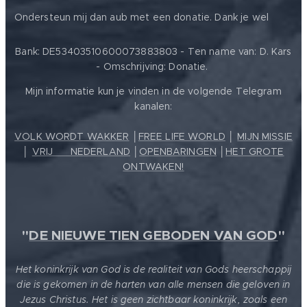
❤️
Ondersteun mij dan aub met een donatie. Dank je wel
Bank: DE53403510600073883803 - Ten name van: D. Kars
- Omschrijving: Donatie.
Mijn informatie kun je vinden in de volgende Telegram
kanalen:
VOLK WORDT WAKKER
│
FREE LIFE WORLD
│
MIJN MISSIE
│
VRIJ ❤️ NEDERLAND
│
OPENBARINGEN
│
HET GROTE
ONTWAKEN!
"
DE NIEUWE TIEN GEBODEN VAN GOD
"
Het koninkrijk van God is de realiteit van Gods heerschappij
die is gekomen in de harten van alle mensen die geloven in
Jezus Christus. Het is geen zichtbaar koninkrijk, zoals een