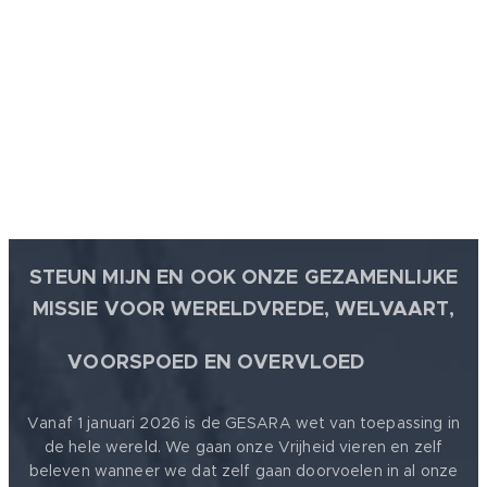
STEUN MIJN EN OOK ONZE GEZAMENLIJKE
MISSIE VOOR WERELDVREDE, WELVAART,
🕊
VOORSPOED EN OVERVLOED
Vanaf 1 januari 2026 is de GESARA wet van toepassing in
de hele wereld. We gaan onze Vrijheid vieren en zelf
beleven wanneer we dat zelf gaan doorvoelen in al onze