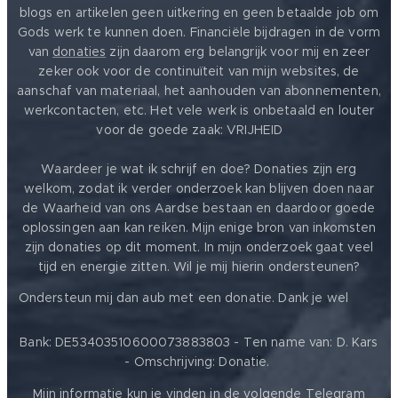
blogs en artikelen geen uitkering en geen betaalde job om
Gods werk te kunnen doen. Financiële bijdragen in de vorm
van
donaties
zijn daarom erg belangrijk voor mij en zeer
zeker ook voor de continuïteit van mijn websites, de
aanschaf van materiaal, het aanhouden van abonnementen,
werkcontacten, etc. Het vele werk is onbetaald en louter
voor de goede zaak: VRIJHEID ❤️
Waardeer je wat ik schrijf en doe? Donaties zijn erg
welkom, zodat ik verder onderzoek kan blijven doen naar
de Waarheid van ons Aardse bestaan en daardoor goede
oplossingen aan kan reiken. Mijn enige bron van inkomsten
zijn donaties op dit moment. In mijn onderzoek gaat veel
tijd en energie zitten. Wil je mij hierin ondersteunen?
❤️
Ondersteun mij dan aub met een donatie. Dank je wel
Bank: DE53403510600073883803 - Ten name van: D. Kars
- Omschrijving: Donatie.
Mijn informatie kun je vinden in de volgende Telegram