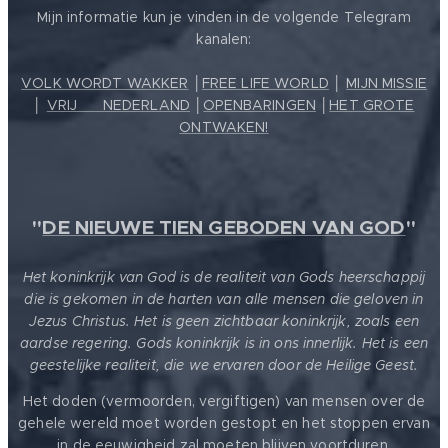
Mijn informatie kun je vinden in de volgende Telegram
kanalen:
VOLK WORDT WAKKER
│
FREE LIFE WORLD
│
MIJN MISSIE
│
VRIJ ❤️ NEDERLAND
│
OPENBARINGEN
│
HET GROTE
ONTWAKEN!
"
DE NIEUWE TIEN GEBODEN VAN GOD
"
Het koninkrijk van God is de realiteit van Gods heerschappij
die is gekomen in de harten van alle mensen die geloven in
Jezus Christus. Het is geen zichtbaar koninkrijk, zoals een
aardse regering. Gods koninkrijk is in ons innerlijk. Het is een
geestelijke realiteit, die we ervaren door de Heilige Geest.
Het doden (vermoorden, vergiftigen) van mensen over de
gehele wereld moet worden gestopt en het stoppen ervan
in de eeuwigheid zal moeten blijven voortduren.