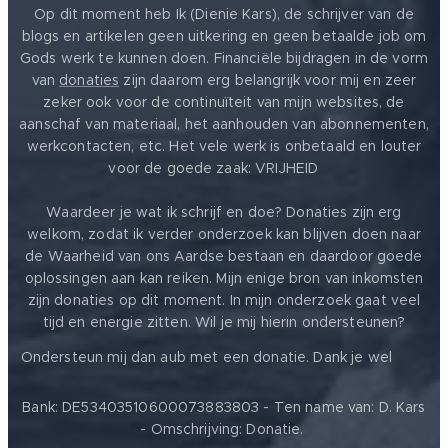
Op dit moment heb Ik (Dienie Kars), de schrijver van de
blogs en artikelen geen uitkering en geen betaalde job om
Gods werk te kunnen doen. Financiële bijdragen in de vorm
van
donaties
zijn daarom erg belangrijk voor mij en zeer
zeker ook voor de continuïteit van mijn websites, de
aanschaf van materiaal, het aanhouden van abonnementen,
werkcontacten, etc. Het vele werk is onbetaald en louter
voor de goede zaak: VRIJHEID ❤️
Waardeer je wat ik schrijf en doe? Donaties zijn erg
welkom, zodat ik verder onderzoek kan blijven doen naar
de Waarheid van ons Aardse bestaan en daardoor goede
oplossingen aan kan reiken. Mijn enige bron van inkomsten
zijn donaties op dit moment. In mijn onderzoek gaat veel
tijd en energie zitten. Wil je mij hierin ondersteunen?
❤️
Ondersteun mij dan aub met een donatie. Dank je wel
Bank: DE53403510600073883803 - Ten name van: D. Kars
- Omschrijving: Donatie.