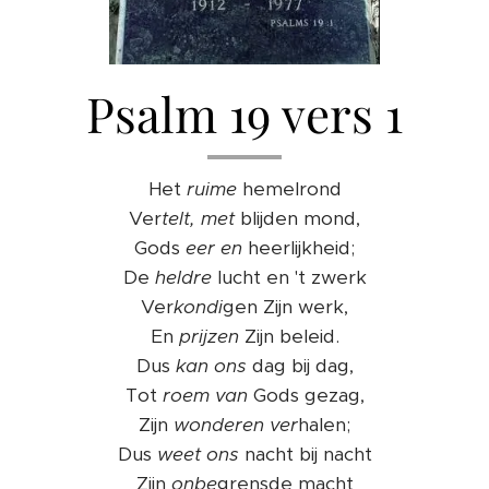
Psalm 19 vers 1
Het
ruime
hemelrond
Ver
telt,
met
blijden mond,
Gods
eer
en
heerlijkheid;
De
heldre
lucht en 't zwerk
Ver
kondi
gen Zijn werk,
En
prijzen
Zijn beleid.
Dus
kan
ons
dag bij dag,
Tot
roem
van
Gods gezag,
Zijn
wonderen
ver
halen;
Dus
weet
ons
nacht bij nacht
Zijn
onbe
grensde macht