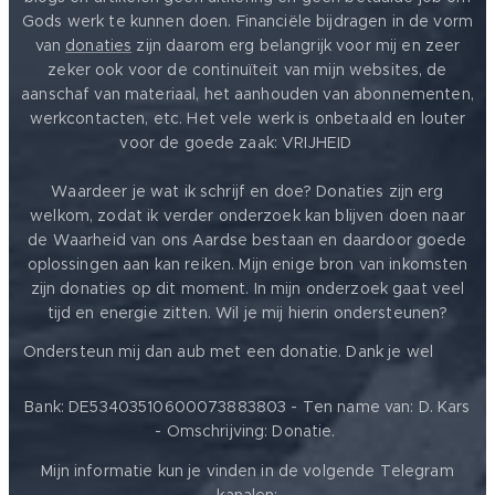
Gods werk te kunnen doen. Financiële bijdragen in de vorm
van
donaties
zijn daarom erg belangrijk voor mij en zeer
zeker ook voor de continuïteit van mijn websites, de
aanschaf van materiaal, het aanhouden van abonnementen,
werkcontacten, etc. Het vele werk is onbetaald en louter
voor de goede zaak: VRIJHEID ❤️
Waardeer je wat ik schrijf en doe? Donaties zijn erg
welkom, zodat ik verder onderzoek kan blijven doen naar
de Waarheid van ons Aardse bestaan en daardoor goede
oplossingen aan kan reiken. Mijn enige bron van inkomsten
zijn donaties op dit moment. In mijn onderzoek gaat veel
tijd en energie zitten. Wil je mij hierin ondersteunen?
❤️
Ondersteun mij dan aub met een donatie. Dank je wel
Bank: DE53403510600073883803 - Ten name van: D. Kars
- Omschrijving: Donatie.
Mijn informatie kun je vinden in de volgende Telegram