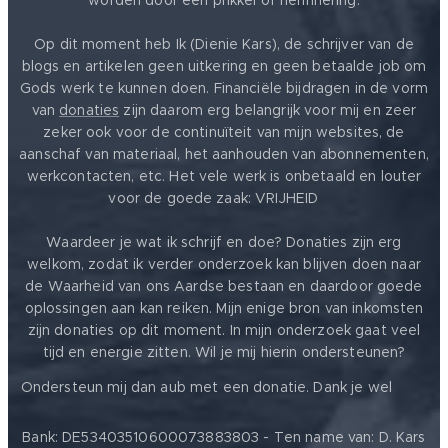
worden door een prikkel of herinnering.
Op dit moment heb Ik (Dienie Kars), de schrijver van de
blogs en artikelen geen uitkering en geen betaalde job om
Gods werk te kunnen doen. Financiële bijdragen in de vorm
van
donaties
zijn daarom erg belangrijk voor mij en zeer
zeker ook voor de continuïteit van mijn websites, de
aanschaf van materiaal, het aanhouden van abonnementen,
werkcontacten, etc. Het vele werk is onbetaald en louter
voor de goede zaak: VRIJHEID ❤️
Waardeer je wat ik schrijf en doe? Donaties zijn erg
welkom, zodat ik verder onderzoek kan blijven doen naar
de Waarheid van ons Aardse bestaan en daardoor goede
oplossingen aan kan reiken. Mijn enige bron van inkomsten
zijn donaties op dit moment. In mijn onderzoek gaat veel
tijd en energie zitten. Wil je mij hierin ondersteunen?
❤️
Ondersteun mij dan aub met een donatie. Dank je wel
Bank: DE53403510600073883803 - Ten name van: D. Kars