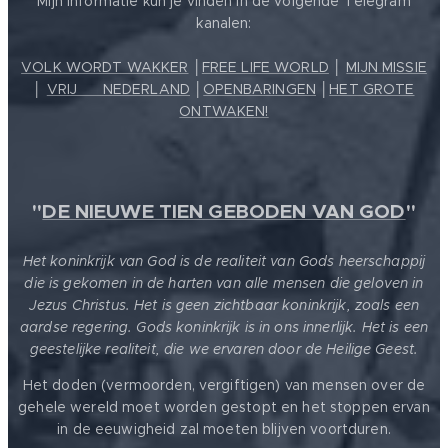
Mijn informatie kun je vinden in de volgende Telegram
kanalen:
VOLK WORDT WAKKER
│
FREE LIFE WORLD
│
MIJN MISSIE
│
VRIJ ❤️ NEDERLAND
│
OPENBARINGEN
│
HET GROTE
ONTWAKEN!
"
DE NIEUWE TIEN GEBODEN VAN GOD
"
Het koninkrijk van God is de realiteit van Gods heerschappij
die is gekomen in de harten van alle mensen die geloven in
Jezus Christus. Het is geen zichtbaar koninkrijk, zoals een
aardse regering. Gods koninkrijk is in ons innerlijk. Het is een
geestelijke realiteit, die we ervaren door de Heilige Geest.
Het doden (vermoorden, vergiftigen) van mensen over de
gehele wereld moet worden gestopt en het stoppen ervan
in de eeuwigheid zal moeten blijven voortduren.