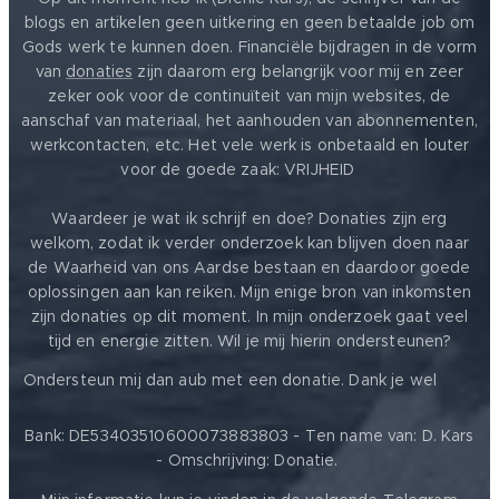
blogs en artikelen geen uitkering en geen betaalde job om
Gods werk te kunnen doen. Financiële bijdragen in de vorm
van
donaties
zijn daarom erg belangrijk voor mij en zeer
zeker ook voor de continuïteit van mijn websites, de
aanschaf van materiaal, het aanhouden van abonnementen,
werkcontacten, etc. Het vele werk is onbetaald en louter
voor de goede zaak: VRIJHEID ❤️
Waardeer je wat ik schrijf en doe? Donaties zijn erg
welkom, zodat ik verder onderzoek kan blijven doen naar
de Waarheid van ons Aardse bestaan en daardoor goede
oplossingen aan kan reiken. Mijn enige bron van inkomsten
zijn donaties op dit moment. In mijn onderzoek gaat veel
tijd en energie zitten. Wil je mij hierin ondersteunen?
❤️
Ondersteun mij dan aub met een donatie. Dank je wel
Bank: DE53403510600073883803 - Ten name van: D. Kars
- Omschrijving: Donatie.