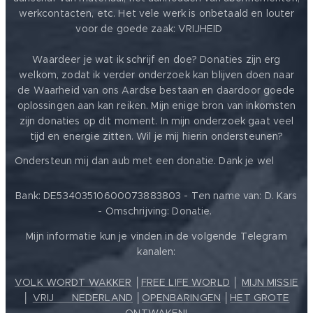
werkcontacten, etc. Het vele werk is onbetaald en louter
voor de goede zaak: VRIJHEID ❤️
Waardeer je wat ik schrijf en doe? Donaties zijn erg
welkom, zodat ik verder onderzoek kan blijven doen naar
de Waarheid van ons Aardse bestaan en daardoor goede
oplossingen aan kan reiken. Mijn enige bron van inkomsten
zijn donaties op dit moment. In mijn onderzoek gaat veel
tijd en energie zitten. Wil je mij hierin ondersteunen?
❤️
Ondersteun mij dan aub met een donatie. Dank je wel
Bank: DE53403510600073883803 - Ten name van: D. Kars
- Omschrijving: Donatie.
Mijn informatie kun je vinden in de volgende Telegram
kanalen:
VOLK WORDT WAKKER
│
FREE LIFE WORLD
│
MIJN MISSIE
│
VRIJ ❤️ NEDERLAND
│
OPENBARINGEN
│
HET GROTE