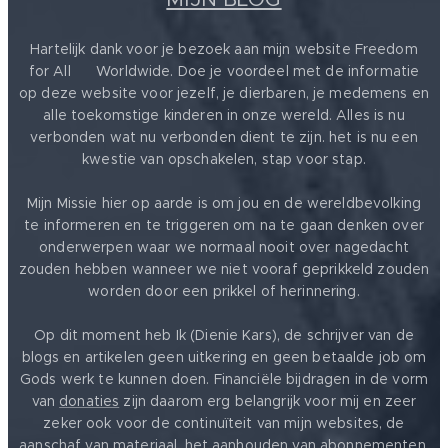
Hartelijk dank voor je bezoek aan mijn website Freedom
for All ❤️ Worldwide. Doe je voordeel met de informatie
op deze website voor jezelf, je dierbaren, je medemens en
alle toekomstige kinderen in onze wereld. Alles is nu
verbonden wat nu verbonden dient te zijn. het is nu een
kwestie van opschakelen, stap voor stap.
Mijn Missie hier op aarde is om jou en de wereldbevolking
te informeren en te triggeren om na te gaan denken over
onderwerpen waar we normaal nooit over nagedacht
zouden hebben wanneer we niet vooraf geprikkeld zouden
worden door een prikkel of herinnering.
Op dit moment heb Ik (Dienie Kars), de schrijver van de
blogs en artikelen geen uitkering en geen betaalde job om
Gods werk te kunnen doen. Financiële bijdragen in de vorm
van
donaties
zijn daarom erg belangrijk voor mij en zeer
zeker ook voor de continuïteit van mijn websites, de
aanschaf van materiaal, het aanhouden van abonnementen,