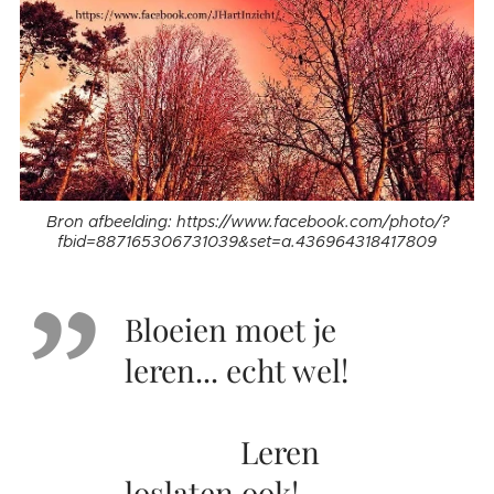
Bron afbeelding: https://www.facebook.com/photo/?
fbid=887165306731039&set=a.436964318417809
Bloeien moet je
leren... echt wel!
Leren
loslaten ook!