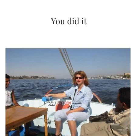
You did it ❤️