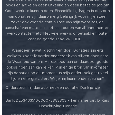
blogs en artikelen geen uitkering en geen betaalde job om
Gods werk te kunnen doen. Financiële bijdragen in de vorm
van
donaties
zijn daarom erg belangrijk voor mij en zeer
zeker ook voor de continuïteit van mijn websites, de
aanschaf van materiaal, het aanhouden van abonnementen,
werkcontacten, etc. Het vele werk is onbetaald en louter
voor de goede zaak: VRIJHEID ❤️
Waardeer je wat ik schrijf en doe? Donaties zijn erg
welkom, zodat ik verder onderzoek kan blijven doen naar
de Waarheid van ons Aardse bestaan en daardoor goede
oplossingen aan kan reiken. Mijn enige bron van inkomsten
zijn donaties op dit moment. In mijn onderzoek gaat veel
tijd en energie zitten. Wil je mij hierin ondersteunen?
❤️
Ondersteun mij dan aub met een donatie. Dank je wel
Bank: DE53403510600073883803 - Ten name van: D. Kars
- Omschrijving: Donatie.