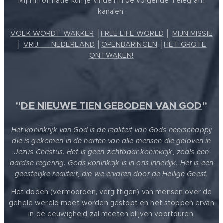
Mijn informatie kun je vinden in de volgende Telegram
kanalen:
VOLK WORDT WAKKER
│
FREE LIFE WORLD
│
MIJN MISSIE
│
VRIJ ❤️ NEDERLAND
│
OPENBARINGEN
│
HET GROTE
ONTWAKEN!
"
DE NIEUWE TIEN GEBODEN VAN GOD
"
Het koninkrijk van God is de realiteit van Gods heerschappij
die is gekomen in de harten van alle mensen die geloven in
Jezus Christus. Het is geen zichtbaar koninkrijk, zoals een
aardse regering. Gods koninkrijk is in ons innerlijk. Het is een
geestelijke realiteit, die we ervaren door de Heilige Geest.
Het doden (vermoorden, vergiftigen) van mensen over de
gehele wereld moet worden gestopt en het stoppen ervan
in de eeuwigheid zal moeten blijven voortduren.