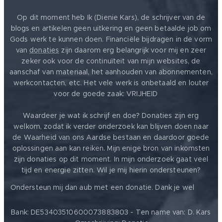
Op dit moment heb Ik (Dienie Kars), de schrijver van de
blogs en artikelen geen uitkering en geen betaalde job om
Gods werk te kunnen doen. Financiële bijdragen in de vorm
van
donaties
zijn daarom erg belangrijk voor mij en zeer
zeker ook voor de continuïteit van mijn websites, de
aanschaf van materiaal, het aanhouden van abonnementen,
werkcontacten, etc. Het vele werk is onbetaald en louter
voor de goede zaak: VRIJHEID ❤️
Waardeer je wat ik schrijf en doe? Donaties zijn erg
welkom, zodat ik verder onderzoek kan blijven doen naar
de Waarheid van ons Aardse bestaan en daardoor goede
oplossingen aan kan reiken. Mijn enige bron van inkomsten
zijn donaties op dit moment. In mijn onderzoek gaat veel
tijd en energie zitten. Wil je mij hierin ondersteunen?
❤️
Ondersteun mij dan aub met een donatie. Dank je wel
Bank: DE53403510600073883803 - Ten name van: D. Kars