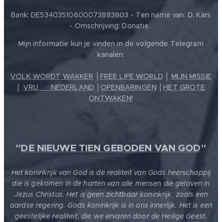
Bank: DE53403510600073883803 - Ten name van: D. Kars
- Omschrijving: Donatie.
Mijn informatie kun je vinden in de volgende Telegram
kanalen:
VOLK WORDT WAKKER
│
FREE LIFE WORLD
│
MIJN MISSIE
│
VRIJ ❤️ NEDERLAND
│
OPENBARINGEN
│
HET GROTE
ONTWAKEN!
"
DE NIEUWE TIEN GEBODEN VAN GOD
"
Het koninkrijk van God is de realiteit van Gods heerschappij
die is gekomen in de harten van alle mensen die geloven in
Jezus Christus. Het is geen zichtbaar koninkrijk, zoals een
aardse regering. Gods koninkrijk is in ons innerlijk. Het is een
geestelijke realiteit, die we ervaren door de Heilige Geest.