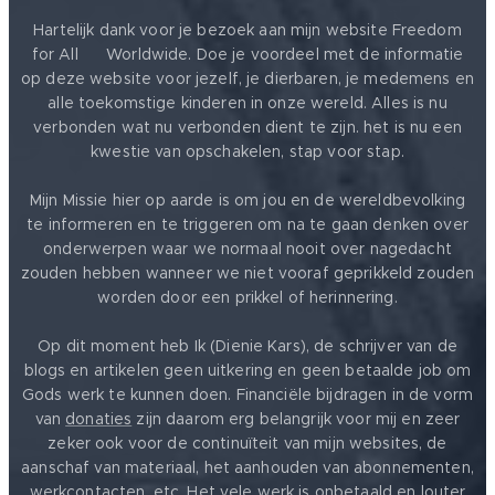
Hartelijk dank voor je bezoek aan mijn website Freedom
for All ❤️ Worldwide. Doe je voordeel met de informatie
op deze website voor jezelf, je dierbaren, je medemens en
alle toekomstige kinderen in onze wereld. Alles is nu
verbonden wat nu verbonden dient te zijn. het is nu een
kwestie van opschakelen, stap voor stap.
Mijn Missie hier op aarde is om jou en de wereldbevolking
te informeren en te triggeren om na te gaan denken over
onderwerpen waar we normaal nooit over nagedacht
zouden hebben wanneer we niet vooraf geprikkeld zouden
worden door een prikkel of herinnering.
Op dit moment heb Ik (Dienie Kars), de schrijver van de
blogs en artikelen geen uitkering en geen betaalde job om
Gods werk te kunnen doen. Financiële bijdragen in de vorm
van
donaties
zijn daarom erg belangrijk voor mij en zeer
zeker ook voor de continuïteit van mijn websites, de
aanschaf van materiaal, het aanhouden van abonnementen,
werkcontacten, etc. Het vele werk is onbetaald en louter