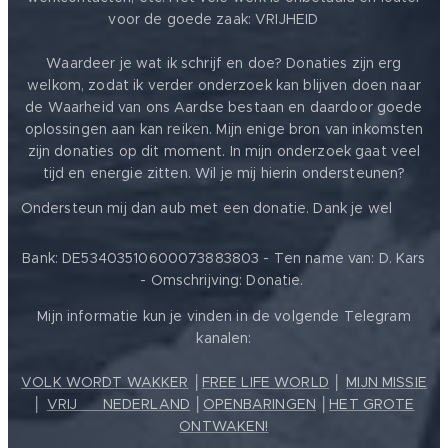
voor de goede zaak: VRIJHEID ❤️
Waardeer je wat ik schrijf en doe? Donaties zijn erg
welkom, zodat ik verder onderzoek kan blijven doen naar
de Waarheid van ons Aardse bestaan en daardoor goede
oplossingen aan kan reiken. Mijn enige bron van inkomsten
zijn donaties op dit moment. In mijn onderzoek gaat veel
tijd en energie zitten. Wil je mij hierin ondersteunen?
❤️
Ondersteun mij dan aub met een donatie. Dank je wel
Bank: DE53403510600073883803 - Ten name van: D. Kars
- Omschrijving: Donatie.
Mijn informatie kun je vinden in de volgende Telegram
kanalen:
VOLK WORDT WAKKER
│
FREE LIFE WORLD
│
MIJN MISSIE
│
VRIJ ❤️ NEDERLAND
│
OPENBARINGEN
│
HET GROTE
ONTWAKEN!