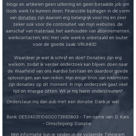
blogs en artikelen geen uitkering en geen betaalde job om
Gods werk te kunnen doen. Financiële bijdragen in de vorm
van
donaties
zijn daarom erg belangrijk voor mij en zeer
zeker ook voor de continuïteit van mijn websites, de
aanschaf van materiaal, het aanhouden van abonnementen,
werkcontacten, etc. Het vele werk is onbetaald en louter
voor de goede zaak: VRIJHEID ❤️
Waardeer je wat ik schrijf en doe? Donaties zijn erg
welkom, zodat ik verder onderzoek kan blijven doen naar
de Waarheid van ons Aardse bestaan en daardoor goede
oplossingen aan kan reiken. Mijn enige bron van inkomsten
zijn donaties op dit moment. In mijn onderzoek gaat veel
tijd en energie zitten. Wil je mij hierin ondersteunen?
❤️
Ondersteun mij dan aub met een donatie. Dank je wel
Bank: DE53403510600073883803 - Ten name van: D. Kars
- Omschrijving: Donatie.
Mijn informatie kun je vinden in de volgende Telegram