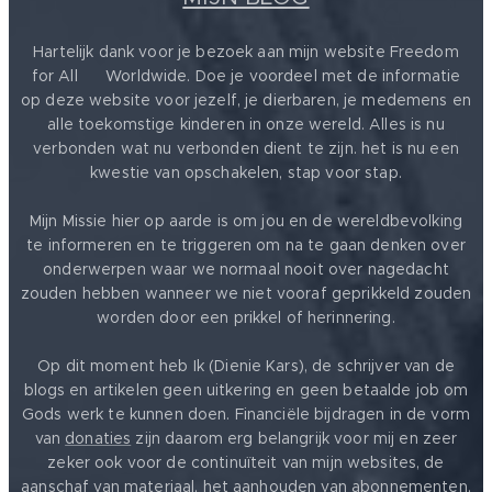
Hartelijk dank voor je bezoek aan mijn website Freedom
for All ❤️ Worldwide. Doe je voordeel met de informatie
op deze website voor jezelf, je dierbaren, je medemens en
alle toekomstige kinderen in onze wereld. Alles is nu
verbonden wat nu verbonden dient te zijn. het is nu een
kwestie van opschakelen, stap voor stap.
Mijn Missie hier op aarde is om jou en de wereldbevolking
te informeren en te triggeren om na te gaan denken over
onderwerpen waar we normaal nooit over nagedacht
zouden hebben wanneer we niet vooraf geprikkeld zouden
worden door een prikkel of herinnering.
Op dit moment heb Ik (Dienie Kars), de schrijver van de
blogs en artikelen geen uitkering en geen betaalde job om
Gods werk te kunnen doen. Financiële bijdragen in de vorm
van
donaties
zijn daarom erg belangrijk voor mij en zeer
zeker ook voor de continuïteit van mijn websites, de
aanschaf van materiaal, het aanhouden van abonnementen,