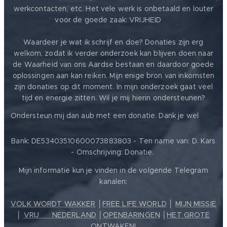
werkcontacten, etc. Het vele werk is onbetaald en louter
voor de goede zaak: VRIJHEID ❤️
Waardeer je wat ik schrijf en doe? Donaties zijn erg
welkom, zodat ik verder onderzoek kan blijven doen naar
de Waarheid van ons Aardse bestaan en daardoor goede
oplossingen aan kan reiken. Mijn enige bron van inkomsten
zijn donaties op dit moment. In mijn onderzoek gaat veel
tijd en energie zitten. Wil je mij hierin ondersteunen?
❤️
Ondersteun mij dan aub met een donatie. Dank je wel
Bank: DE53403510600073883803 - Ten name van: D. Kars
- Omschrijving: Donatie.
Mijn informatie kun je vinden in de volgende Telegram
kanalen:
VOLK WORDT WAKKER
│
FREE LIFE WORLD
│
MIJN MISSIE
│
VRIJ ❤️ NEDERLAND
│
OPENBARINGEN
│
HET GROTE
ONTWAKEN!