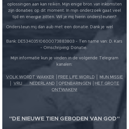
oplossingen aan kan reiken. Mijn enige bron van inkomsten
zijn donaties op dit moment. In mijn onderzoek gaat veel
tijd en energie zitten. Wil je mij hierin ondersteunen?
❤️
Ondersteun mij dan aub met een donatie. Dank je wel
Bank: DE53403510600073883803 - Ten name van: D. Kars
- Omschrijving: Donatie.
Mijn informatie kun je vinden in de volgende Telegram
kanalen:
VOLK WORDT WAKKER
│
FREE LIFE WORLD
│
MIJN MISSIE
│
VRIJ ❤️ NEDERLAND
│
OPENBARINGEN
│
HET GROTE
ONTWAKEN!
"
DE NIEUWE TIEN GEBODEN VAN GOD
"