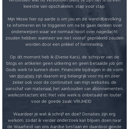
verbonden wat nu verbonden dient te zijn. het is nu een
kwestie van opschakelen, stap voor stap.
Mijn Missie hier op aarde is om jou en de wereldbevolking
te informeren en te triggeren om na te gaan denken over
onderwerpen waar we normaal nooit over nagedacht
zouden hebben wanneer we niet vooraf geprikkeld zouden
worden door een prikkel of herinnering.
Op dit moment heb Ik (Dienie Kars), de schrijver van de
blogs en artikelen geen uitkering en geen betaalde job om
Gods werk te kunnen doen. Financiële bijdragen in de vorm
van
donaties
zijn daarom erg belangrijk voor mij en zeer
zeker ook voor de continuïteit van mijn websites, de
aanschaf van materiaal, het aanhouden van abonnementen,
werkcontacten, etc. Het vele werk is onbetaald en louter
voor de goede zaak: VRIJHEID ❤️
Waardeer je wat ik schrijf en doe? Donaties zijn erg
welkom, zodat ik verder onderzoek kan blijven doen naar
de Waarheid van ons Aardse bestaan en daardoor goede