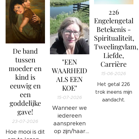
226
Engelengetal
Betekenis -
Spiritualiteit,
Tweelingvlam,
De band
Liefde,
tussen
"EEN
Carrière
moeder en
WAARHEID
15-06-2026
kind is
ALS EEN
eeuwig en
Het getal 226
KOE"
trok ineens mijn
een
15-07-2026
aandacht.
goddelijke
Wanneer we
gave!
iedereen
23-07-2026
aanspreken
op zijn/haar
Hoe mooi is dit