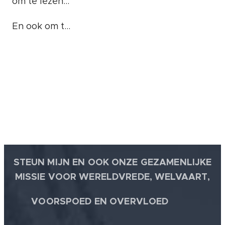
ongewenste
om te lezen...
gedrag en/of
foute
En ook om te
handelingen
weten...
❤️
of bezigheden
komt het
goed: 100%
WAARHEID.
STEUN MIJN EN OOK ONZE GEZAMENLIJKE
MISSIE VOOR WERELDVREDE, WELVAART,
🕊
VOORSPOED EN OVERVLOED