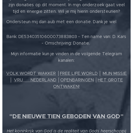
zijn donaties op dit moment. In mijn onderzoek gaat veel
tijd en energie zitten. Wil je mij hierin ondersteunen?
❤️
Ondersteun mij dan aub met een donatie. Dank je wel
Bank: DE53403510600073883803 - Ten name van: D. Kars
- Omschrijving: Donatie.
Mijn informatie kun je vinden in de volgende Telegram
kanalen:
VOLK WORDT WAKKER
│
FREE LIFE WORLD
│
MIJN MISSIE
│
VRIJ ❤️ NEDERLAND
│
OPENBARINGEN
│
HET GROTE
ONTWAKEN!
"
DE NIEUWE TIEN GEBODEN VAN GOD
"
Het koninkrijk van God is de realiteit van Gods heerschappij