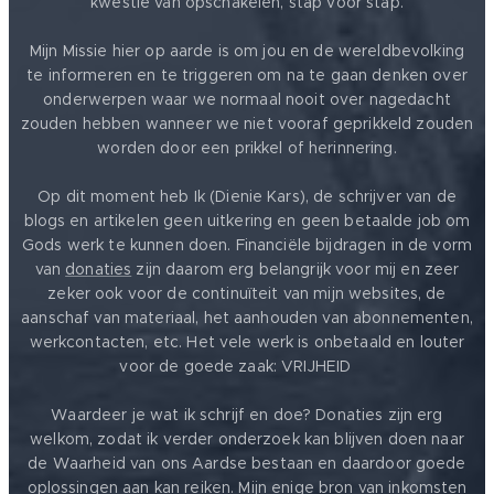
kwestie van opschakelen, stap voor stap.
Mijn Missie hier op aarde is om jou en de wereldbevolking
te informeren en te triggeren om na te gaan denken over
onderwerpen waar we normaal nooit over nagedacht
zouden hebben wanneer we niet vooraf geprikkeld zouden
worden door een prikkel of herinnering.
Op dit moment heb Ik (Dienie Kars), de schrijver van de
blogs en artikelen geen uitkering en geen betaalde job om
Gods werk te kunnen doen. Financiële bijdragen in de vorm
van
donaties
zijn daarom erg belangrijk voor mij en zeer
zeker ook voor de continuïteit van mijn websites, de
aanschaf van materiaal, het aanhouden van abonnementen,
werkcontacten, etc. Het vele werk is onbetaald en louter
voor de goede zaak: VRIJHEID ❤️
Waardeer je wat ik schrijf en doe? Donaties zijn erg
welkom, zodat ik verder onderzoek kan blijven doen naar
de Waarheid van ons Aardse bestaan en daardoor goede
oplossingen aan kan reiken. Mijn enige bron van inkomsten