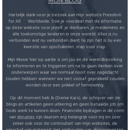
MIJN BLOG
Hartelijk dank voor je bezoek aan mijn website Freedom
for All ❤️ Worldwide. Doe je voordeel met de informatie
op deze website voor jezelf, je dierbaren, je medemens en
alle toekomstige kinderen in onze wereld. Alles is nu
verbonden wat nu verbonden dient te zijn. het is nu een
kwestie van opschakelen, stap voor stap.
Mijn Missie hier op aarde is om jou en de wereldbevolking
te informeren en te triggeren om na te gaan denken over
onderwerpen waar we normaal nooit over nagedacht
zouden hebben wanneer we niet vooraf geprikkeld zouden
worden door een prikkel of herinnering.
Op dit moment heb Ik (Dienie Kars), de schrijver van de
blogs en artikelen geen uitkering en geen betaalde job om
Gods werk te kunnen doen. Financiële bijdragen in de vorm
van
donaties
zijn daarom erg belangrijk voor mij en zeer
zeker ook voor de continuïteit van mijn websites, de
aanschaf van materiaal, het aanhouden van abonnementen,