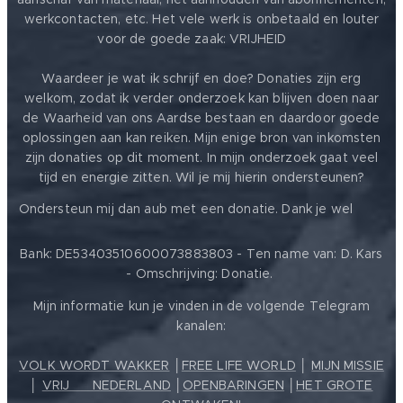
werkcontacten, etc. Het vele werk is onbetaald en louter
voor de goede zaak: VRIJHEID ❤️
Waardeer je wat ik schrijf en doe? Donaties zijn erg
welkom, zodat ik verder onderzoek kan blijven doen naar
de Waarheid van ons Aardse bestaan en daardoor goede
oplossingen aan kan reiken. Mijn enige bron van inkomsten
zijn donaties op dit moment. In mijn onderzoek gaat veel
tijd en energie zitten. Wil je mij hierin ondersteunen?
❤️
Ondersteun mij dan aub met een donatie. Dank je wel
Bank: DE53403510600073883803 - Ten name van: D. Kars
- Omschrijving: Donatie.
Mijn informatie kun je vinden in de volgende Telegram
kanalen:
VOLK WORDT WAKKER
│
FREE LIFE WORLD
│
MIJN MISSIE
│
VRIJ ❤️ NEDERLAND
│
OPENBARINGEN
│
HET GROTE