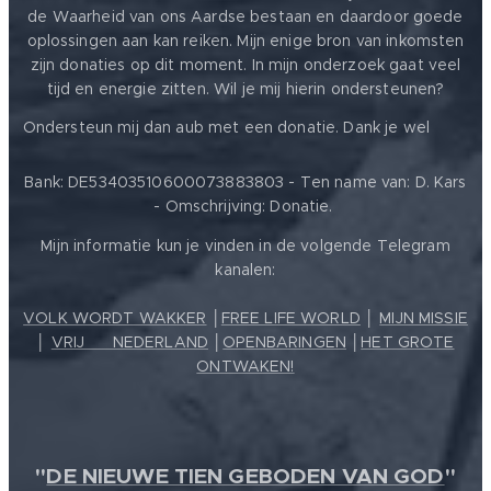
de Waarheid van ons Aardse bestaan en daardoor goede
oplossingen aan kan reiken. Mijn enige bron van inkomsten
zijn donaties op dit moment. In mijn onderzoek gaat veel
tijd en energie zitten. Wil je mij hierin ondersteunen?
❤️
Ondersteun mij dan aub met een donatie. Dank je wel
Bank: DE53403510600073883803 - Ten name van: D. Kars
- Omschrijving: Donatie.
Mijn informatie kun je vinden in de volgende Telegram
kanalen:
VOLK WORDT WAKKER
│
FREE LIFE WORLD
│
MIJN MISSIE
│
VRIJ ❤️ NEDERLAND
│
OPENBARINGEN
│
HET GROTE
ONTWAKEN!
"
DE NIEUWE TIEN GEBODEN VAN GOD
"