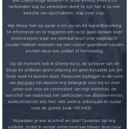
alle toekomstige kinderen in onze wereld. Alles is nu
verbonden wat nu verbonden dient te zijn. het is nu een
kwestie van opschakelen, stap voor stap.
Mijn Missie hier op aarde is om jou en de wereldbevolking
te informeren en te triggeren om na te gaan denken over
onderwerpen waar we normaal nooit over nagedacht
zouden hebben wanneer we niet vooraf geprikkeld zouden
worden door een prikkel of herinnering.
Op dit moment heb Ik (Dienie Kars), de schrijver van de
blogs en artikelen geen uitkering en geen betaalde job om
Gods werk te kunnen doen. Financiële bijdragen in de vorm
van
donaties
zijn daarom erg belangrijk voor mij en zeer
zeker ook voor de continuïteit van mijn websites, de
aanschaf van materiaal, het aanhouden van abonnementen,
werkcontacten, etc. Het vele werk is onbetaald en louter
voor de goede zaak: VRIJHEID ❤️
Waardeer je wat ik schrijf en doe? Donaties zijn erg
welkom, zodat ik verder onderzoek kan blijven doen naar