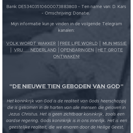
Bank: DE53403510600073883803 - Ten name van: D. Kars
- Omschrijving: Donatie.
Mijn informatie kun je vinden in de volgende Telegram
kanalen:
VOLK WORDT WAKKER
│
FREE LIFE WORLD
│
MIJN MISSIE
│
VRIJ ❤️ NEDERLAND
│
OPENBARINGEN
│
HET GROTE
ONTWAKEN!
"
DE NIEUWE TIEN GEBODEN VAN GOD
"
Het koninkrijk van God is de realiteit van Gods heerschappij
die is gekomen in de harten van alle mensen die geloven in
Jezus Christus. Het is geen zichtbaar koninkrijk, zoals een
aardse regering. Gods koninkrijk is in ons innerlijk. Het is een
geestelijke realiteit, die we ervaren door de Heilige Geest.