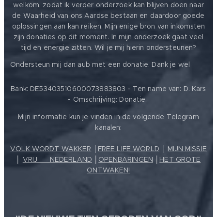
welkom, zodat ik verder onderzoek kan blijven doen naar
de Waarheid van ons Aardse bestaan en daardoor goede
oplossingen aan kan reiken. Mijn enige bron van inkomsten
zijn donaties op dit moment. In mijn onderzoek gaat veel
tijd en energie zitten. Wil je mij hierin ondersteunen?
❤️
Ondersteun mij dan aub met een donatie. Dank je wel
Bank: DE53403510600073883803 - Ten name van: D. Kars
- Omschrijving: Donatie.
Mijn informatie kun je vinden in de volgende Telegram
kanalen:
VOLK WORDT WAKKER
│
FREE LIFE WORLD
│
MIJN MISSIE
│
VRIJ ❤️ NEDERLAND
│
OPENBARINGEN
│
HET GROTE
ONTWAKEN!