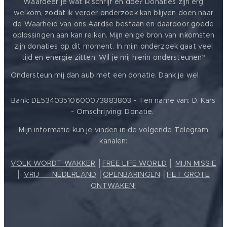
Waardeer je wat ik schrijf en doe? Donaties zijn erg
welkom, zodat ik verder onderzoek kan blijven doen naar
de Waarheid van ons Aardse bestaan en daardoor goede
oplossingen aan kan reiken. Mijn enige bron van inkomsten
zijn donaties op dit moment. In mijn onderzoek gaat veel
tijd en energie zitten. Wil je mij hierin ondersteunen?
❤️
Ondersteun mij dan aub met een donatie. Dank je wel
Bank: DE53403510600073883803 - Ten name van: D. Kars
- Omschrijving: Donatie.
Mijn informatie kun je vinden in de volgende Telegram
kanalen:
VOLK WORDT WAKKER
│
FREE LIFE WORLD
│
MIJN MISSIE
│
VRIJ ❤️ NEDERLAND
│
OPENBARINGEN
│
HET GROTE
ONTWAKEN!