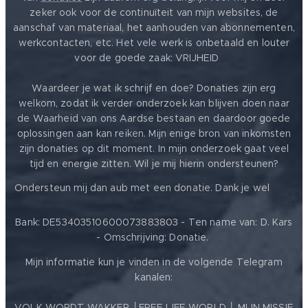
zeker ook voor de continuïteit van mijn websites, de
aanschaf van materiaal, het aanhouden van abonnementen,
werkcontacten, etc. Het vele werk is onbetaald en louter
voor de goede zaak: VRIJHEID ❤️
Waardeer je wat ik schrijf en doe? Donaties zijn erg
welkom, zodat ik verder onderzoek kan blijven doen naar
de Waarheid van ons Aardse bestaan en daardoor goede
oplossingen aan kan reiken. Mijn enige bron van inkomsten
zijn donaties op dit moment. In mijn onderzoek gaat veel
tijd en energie zitten. Wil je mij hierin ondersteunen?
❤️
Ondersteun mij dan aub met een donatie. Dank je wel
Bank: DE53403510600073883803 - Ten name van: D. Kars
- Omschrijving: Donatie.
Mijn informatie kun je vinden in de volgende Telegram
kanalen:
VOLK WORDT WAKKER
│
FREE LIFE WORLD
│
MIJN MISSIE