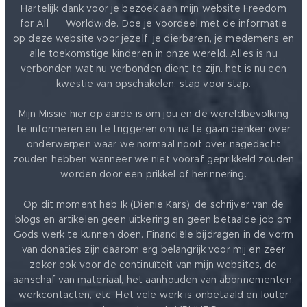
Hartelijk dank voor je bezoek aan mijn website Freedom
for All ❤️ Worldwide. Doe je voordeel met de informatie
op deze website voor jezelf, je dierbaren, je medemens en
alle toekomstige kinderen in onze wereld. Alles is nu
verbonden wat nu verbonden dient te zijn. het is nu een
kwestie van opschakelen, stap voor stap.
Mijn Missie hier op aarde is om jou en de wereldbevolking
te informeren en te triggeren om na te gaan denken over
onderwerpen waar we normaal nooit over nagedacht
zouden hebben wanneer we niet vooraf geprikkeld zouden
worden door een prikkel of herinnering.
Op dit moment heb Ik (Dienie Kars), de schrijver van de
blogs en artikelen geen uitkering en geen betaalde job om
Gods werk te kunnen doen. Financiële bijdragen in de vorm
van
donaties
zijn daarom erg belangrijk voor mij en zeer
zeker ook voor de continuïteit van mijn websites, de
aanschaf van materiaal, het aanhouden van abonnementen,
werkcontacten, etc. Het vele werk is onbetaald en louter