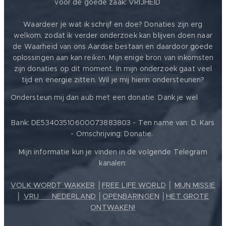
voor de goede zaak: VRIJHEID ❤️
Waardeer je wat ik schrijf en doe? Donaties zijn erg
welkom, zodat ik verder onderzoek kan blijven doen naar
de Waarheid van ons Aardse bestaan en daardoor goede
oplossingen aan kan reiken. Mijn enige bron van inkomsten
zijn donaties op dit moment. In mijn onderzoek gaat veel
tijd en energie zitten. Wil je mij hierin ondersteunen?
❤️
Ondersteun mij dan aub met een donatie. Dank je wel
Bank: DE53403510600073883803 - Ten name van: D. Kars
- Omschrijving: Donatie.
Mijn informatie kun je vinden in de volgende Telegram
kanalen:
VOLK WORDT WAKKER
│
FREE LIFE WORLD
│
MIJN MISSIE
│
VRIJ ❤️ NEDERLAND
│
OPENBARINGEN
│
HET GROTE
ONTWAKEN!