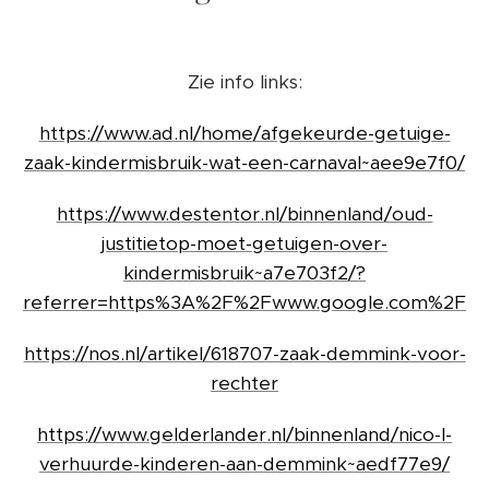
Zie info links:
https://www.ad.nl/home/afgekeurde-getuige-
zaak-kindermisbruik-wat-een-carnaval~aee9e7f0/
https://www.destentor.nl/binnenland/oud-
justitietop-moet-getuigen-over-
kindermisbruik~a7e703f2/?
referrer=https%3A%2F%2Fwww.google.com%2F
https://nos.nl/artikel/618707-zaak-demmink-voor-
rechter
https://www.gelderlander.nl/binnenland/nico-l-
verhuurde-kinderen-aan-demmink~aedf77e9/