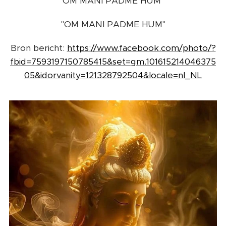
"OM MANI PADME HUM"
"OM MANI PADME HUM"
Bron bericht:
https://www.facebook.com/photo/?
fbid=7593197150785415&set=gm.101615214046375
05&idorvanity=121328792504&locale=nl_NL