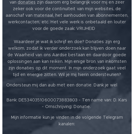
van
donaties
zijn daarom erg belangrijk voor mij en zeer
zeker ook voor de continuïteit van mijn websites, de
aanschaf van materiaal, het aanhouden van abonnementen,
werkcontacten, etc. Het vele werk is onbetaald en louter
voor de goede zaak: VRIJHEID ❤️
Waardeer je wat ik schrijf en doe? Donaties zijn erg
welkom, zodat ik verder onderzoek kan blijven doen naar
de Waarheid van ons Aardse bestaan en daardoor goede
oplossingen aan kan reiken. Mijn enige bron van inkomsten
zijn donaties op dit moment. In mijn onderzoek gaat veel
tijd en energie zitten. Wil je mij hierin ondersteunen?
❤️
Ondersteun mij dan aub met een donatie. Dank je wel
Bank: DE53403510600073883803 - Ten name van: D. Kars
- Omschrijving: Donatie.
Mijn informatie kun je vinden in de volgende Telegram
kanalen: