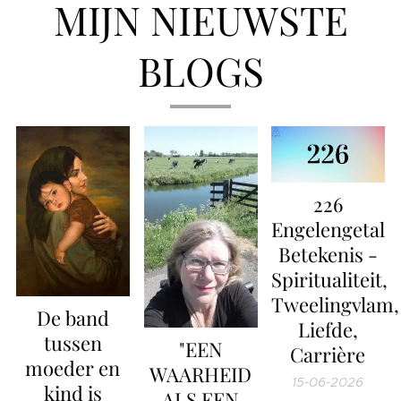
MIJN NIEUWSTE
BLOGS
226
Engelengetal
Betekenis -
Spiritualiteit,
Tweelingvlam,
De band
Liefde,
tussen
"EEN
Carrière
moeder en
WAARHEID
15-06-2026
kind is
ALS EEN