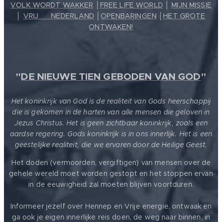
VOLK WORDT WAKKER
│
FREE LIFE WORLD
│
MIJN MISSIE
│
VRIJ ❤️ NEDERLAND
│
OPENBARINGEN
│
HET GROTE
ONTWAKEN!
"
DE NIEUWE TIEN GEBODEN VAN GOD
"
Het koninkrijk van God is de realiteit van Gods heerschappij
die is gekomen in de harten van alle mensen die geloven in
Jezus Christus. Het is geen zichtbaar koninkrijk, zoals een
aardse regering. Gods koninkrijk is in ons innerlijk. Het is een
geestelijke realiteit, die we ervaren door de Heilige Geest.
Het doden (vermoorden, vergiftigen) van mensen over de
gehele wereld moet worden gestopt en het stoppen ervan
in de eeuwigheid zal moeten blijven voortduren.
Informeer jezelf over Hennep en Vrije energie, ontwaak en
ga ook je eigen innerlijke reis doen, de weg naar binnen, in