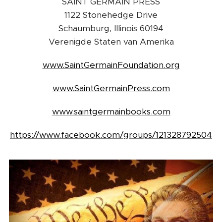
SAINT GERMAIN PRESS
1122 Stonehedge Drive
Schaumburg, Illinois 60194
Verenigde Staten van Amerika
www.SaintGermainFoundation.org
www.SaintGermainPress.com
www.saintgermainbooks.com
https://www.facebook.com/groups/121328792504