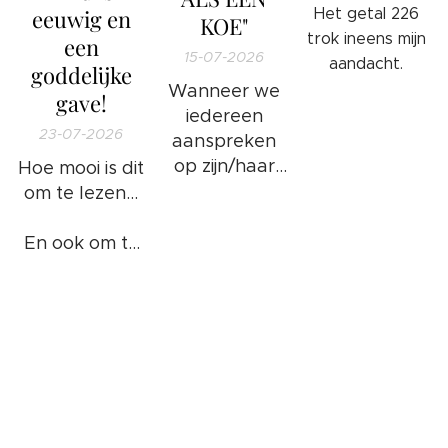
eeuwig en
Het getal 226
KOE"
trok ineens mijn
een
15-07-2026
aandacht.
goddelijke
Wanneer we
gave!
iedereen
23-07-2026
aanspreken
op zijn/haar
Hoe mooi is dit
ongewenste
om te lezen...
gedrag en/of
foute
En ook om te
handelingen
weten...
❤️
of bezigheden
komt het
goed: 100%
WAARHEID.