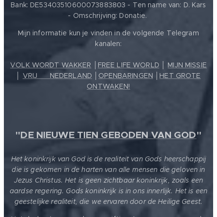
Bank: DE53403510600073883803 - Ten name van: D. Kars
- Omschrijving: Donatie.
Mijn informatie kun je vinden in de volgende Telegram
kanalen:
VOLK WORDT WAKKER
│
FREE LIFE WORLD
│
MIJN MISSIE
│
VRIJ ❤️ NEDERLAND
│
OPENBARINGEN
│
HET GROTE
ONTWAKEN!
"
DE NIEUWE TIEN GEBODEN VAN GOD
"
Het koninkrijk van God is de realiteit van Gods heerschappij
die is gekomen in de harten van alle mensen die geloven in
Jezus Christus. Het is geen zichtbaar koninkrijk, zoals een
aardse regering. Gods koninkrijk is in ons innerlijk. Het is een
geestelijke realiteit, die we ervaren door de Heilige Geest.