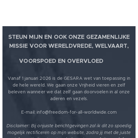
STEUN MIJN EN OOK ONZE GEZAMENLIJKE
MISSIE VOOR WERELDVREDE, WELVAART,
🕊
VOORSPOED EN OVERVLOED
Vanaf 1 januari 2026 is de GESARA wet van toepassing in
de hele wereld. We gaan onze Vrijheid vieren en zelf
beleven wanneer we dat zelf gaan doorvoelen in al onze
aderen en vezels.
E-mail: info@freedom-for-all-worldwide.com
Disclaimer: Bij onjuiste berichtgevingen zal ik dit zo spoedig
mogelijk rectificeren op mijn website, zodra jij met de juiste