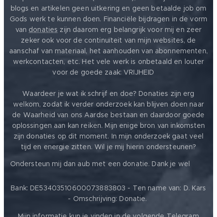
blogs en artikelen geen uitkering en geen betaalde job om
Gods werk te kunnen doen. Financiële bijdragen in de vorm
van
donaties
zijn daarom erg belangrijk voor mij en zeer
zeker ook voor de continuïteit van mijn websites, de
aanschaf van materiaal, het aanhouden van abonnementen,
werkcontacten, etc. Het vele werk is onbetaald en louter
voor de goede zaak: VRIJHEID ❤️
Waardeer je wat ik schrijf en doe? Donaties zijn erg
welkom, zodat ik verder onderzoek kan blijven doen naar
de Waarheid van ons Aardse bestaan en daardoor goede
oplossingen aan kan reiken. Mijn enige bron van inkomsten
zijn donaties op dit moment. In mijn onderzoek gaat veel
tijd en energie zitten. Wil je mij hierin ondersteunen?
❤️
Ondersteun mij dan aub met een donatie. Dank je wel
Bank: DE53403510600073883803 - Ten name van: D. Kars
- Omschrijving: Donatie.
Mijn informatie kun je vinden in de volgende Telegram