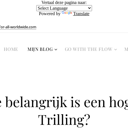
Vertaal deze pagina naar:
Powered by
Translate
or-all-worldwide.com
HOME
MIJN BLOG
GO WITH THE FLOW
M
 belangrijk is een ho
Trilling?