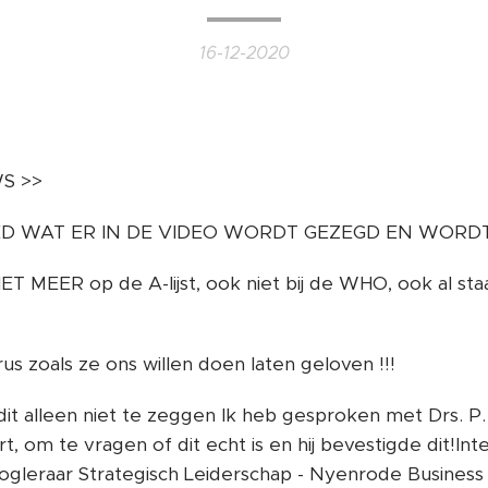
16-12-2020
S >>
ED WAT ER IN DE VIDEO WORDT GEZEGD EN WORD
 NIET MEER op de A-lijst, ook niet bij de WHO, ook al st
irus zoals ze ons willen doen laten geloven !!!
it alleen niet te zeggen Ik heb gesproken met Drs. P. 
, om te vragen of dit echt is en hij bevestigde dit!Int
ogleraar Strategisch Leiderschap - Nyenrode Business 