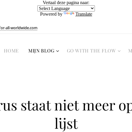
Vertaal deze pagina naar:
Powered by
Translate
or-all-worldwide.com
HOME
MIJN BLOG
GO WITH THE FLOW
M
rus staat niet meer o
lijst