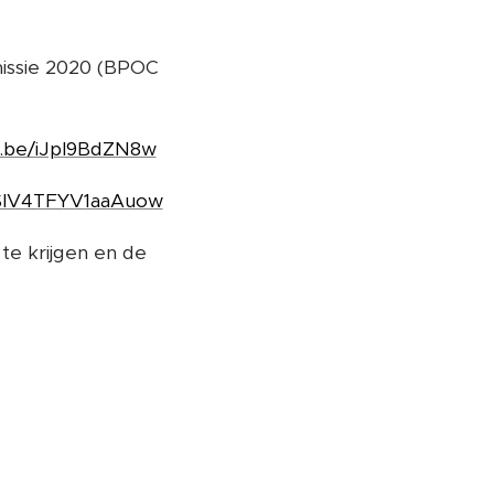
missie 2020 (BPOC
u.be/iJpl9BdZN8w
2SlV4TFYV1aaAuow
te krijgen en de