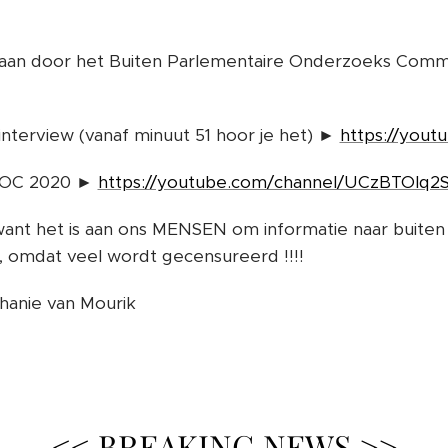
edaan door het Buiten Parlementaire Onderzoeks Com
 interview (vanaf minuut 51 hoor je het) ►
https://yout
POC 2020 ►
https://youtube.com/channel/UCzBTOlq
ant het is aan ons MENSEN om informatie naar buiten 
n, omdat veel wordt gecensureerd !!!!
hanie van Mourik
<< BREAKING NEWS >>