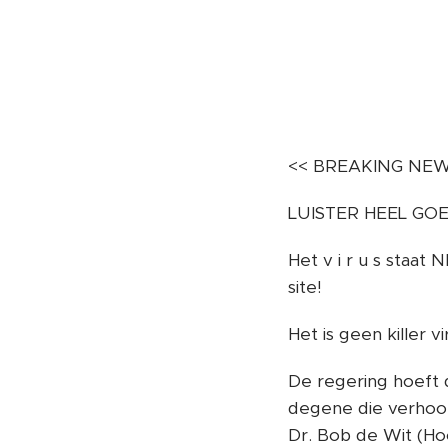
<< BREAKING NEW
LUISTER HEEL GO
Het v i r u s staat
site!
Het is geen killer v
De regering hoeft d
degene die verhoort
Dr. Bob de Wit (Ho