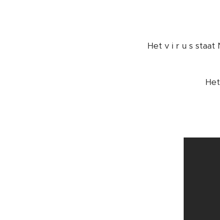
Het v i r u s staa
Het