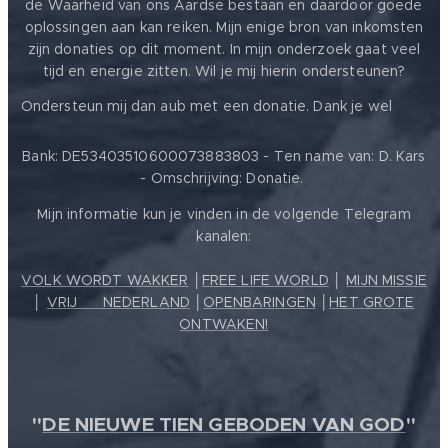
de Waarheid van ons Aardse bestaan en daardoor goede
oplossingen aan kan reiken. Mijn enige bron van inkomsten
zijn donaties op dit moment. In mijn onderzoek gaat veel
tijd en energie zitten. Wil je mij hierin ondersteunen?
❤️
Ondersteun mij dan aub met een donatie. Dank je wel
Bank: DE53403510600073883803 - Ten name van: D. Kars
- Omschrijving: Donatie.
Mijn informatie kun je vinden in de volgende Telegram
kanalen:
VOLK WORDT WAKKER
│
FREE LIFE WORLD
│
MIJN MISSIE
│
VRIJ ❤️ NEDERLAND
│
OPENBARINGEN
│
HET GROTE
ONTWAKEN!
"
DE NIEUWE TIEN GEBODEN VAN GOD
"