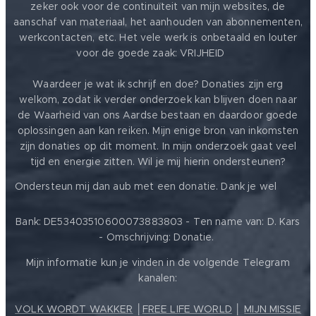
zeker ook voor de continuïteit van mijn websites, de
aanschaf van materiaal, het aanhouden van abonnementen,
werkcontacten, etc. Het vele werk is onbetaald en louter
voor de goede zaak: VRIJHEID ❤️
Waardeer je wat ik schrijf en doe? Donaties zijn erg
welkom, zodat ik verder onderzoek kan blijven doen naar
de Waarheid van ons Aardse bestaan en daardoor goede
oplossingen aan kan reiken. Mijn enige bron van inkomsten
zijn donaties op dit moment. In mijn onderzoek gaat veel
tijd en energie zitten. Wil je mij hierin ondersteunen?
❤️
Ondersteun mij dan aub met een donatie. Dank je wel
Bank: DE53403510600073883803 - Ten name van: D. Kars
- Omschrijving: Donatie.
Mijn informatie kun je vinden in de volgende Telegram
kanalen:
VOLK WORDT WAKKER
│
FREE LIFE WORLD
│
MIJN MISSIE