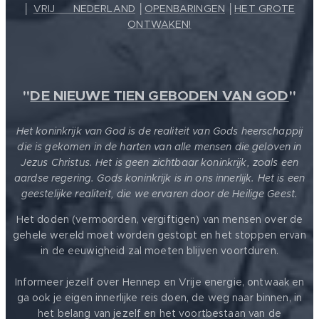
│
VRIJ ❤️ NEDERLAND
│
OPENBARINGEN
│
HET GROTE
ONTWAKEN!
"
DE NIEUWE TIEN GEBODEN VAN GOD
"
Het koninkrijk van God is de realiteit van Gods heerschappij
die is gekomen in de harten van alle mensen die geloven in
Jezus Christus. Het is geen zichtbaar koninkrijk, zoals een
aardse regering. Gods koninkrijk is in ons innerlijk. Het is een
geestelijke realiteit, die we ervaren door de Heilige Geest.
Het doden (vermoorden, vergiftigen) van mensen over de
gehele wereld moet worden gestopt en het stoppen ervan
in de eeuwigheid zal moeten blijven voortduren.
Informeer jezelf over Hennep en Vrije energie, ontwaak en
ga ook je eigen innerlijke reis doen, de weg naar binnen, in
het belang van jezelf en het voortbestaan van de