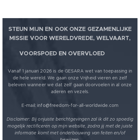
STEUN MIJN EN OOK ONZE GEZAMENLIJKE
MISSIE VOOR WERELDVREDE, WELVAART,
🕊
VOORSPOED EN OVERVLOED
Vanaf 1 januari 2026 is de GESARA wet van toepassing in
de hele wereld. We gaan onze Vrijheid vieren en zelf
beleven wanneer we dat zelf gaan doorvoelen in al onze
aderen en vezels.
E-mail: info@freedom-for-all-worldwide.com
Disclaimer: Bij onjuiste berichtgevingen zal ik dit zo spoedig
mogelijk rectificeren op mijn website, zodra jij met de juiste
informatie komt met onderbouwing van feiten en/of
bewijzen.