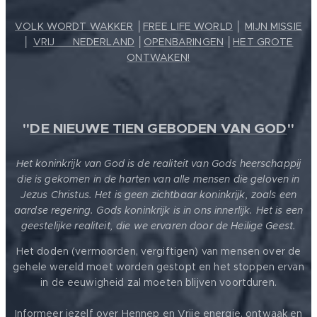
VOLK WORDT WAKKER
│
FREE LIFE WORLD
│
MIJN MISSIE
│
VRIJ ❤️ NEDERLAND
│
OPENBARINGEN
│
HET GROTE
ONTWAKEN!
"
DE NIEUWE TIEN GEBODEN VAN GOD
"
Het koninkrijk van God is de realiteit van Gods heerschappij
die is gekomen in de harten van alle mensen die geloven in
Jezus Christus. Het is geen zichtbaar koninkrijk, zoals een
aardse regering. Gods koninkrijk is in ons innerlijk. Het is een
geestelijke realiteit, die we ervaren door de Heilige Geest.
Het doden (vermoorden, vergiftigen) van mensen over de
gehele wereld moet worden gestopt en het stoppen ervan
in de eeuwigheid zal moeten blijven voortduren.
Informeer jezelf over Hennep en Vrije energie, ontwaak en