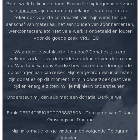
Gods werk te kunnen doen. Financiële bijdragen in de vorm
van
donaties
zijn daarom erg belangrijk voor mij en zeer
zeker ook voor de continuïteit van mijn websites, de
aanschaf van materiaal, het aanhouden van abonnementen,
werkcontacten, etc. Het vele werk is onbetaald en louter
voor de goede zaak: VRIJHEID ❤️
Waardeer je wat ik schrijf en doe? Donaties zijn erg
welkom, zodat ik verder onderzoek kan blijven doen naar
de Waarheid van ons Aardse bestaan en daardoor goede
oplossingen aan kan reiken. Mijn enige bron van inkomsten
zijn donaties op dit moment. In mijn onderzoek gaat veel
tijd en energie zitten. Wil je mij hierin ondersteunen?
❤️
Ondersteun mij dan aub met een donatie. Dank je wel
Bank: DE53403510600073883803 - Ten name van: D. Kars
- Omschrijving: Donatie.
Mijn informatie kun je vinden in de volgende Telegram
kanalen: