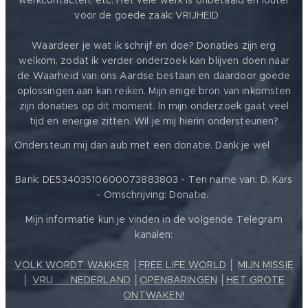
werkcontacten, etc. Het vele werk is onbetaald en louter
voor de goede zaak: VRIJHEID ❤️
Waardeer je wat ik schrijf en doe? Donaties zijn erg
welkom, zodat ik verder onderzoek kan blijven doen naar
de Waarheid van ons Aardse bestaan en daardoor goede
oplossingen aan kan reiken. Mijn enige bron van inkomsten
zijn donaties op dit moment. In mijn onderzoek gaat veel
tijd en energie zitten. Wil je mij hierin ondersteunen?
❤️
Ondersteun mij dan aub met een donatie. Dank je wel
Bank: DE53403510600073883803 - Ten name van: D. Kars
- Omschrijving: Donatie.
Mijn informatie kun je vinden in de volgende Telegram
kanalen:
VOLK WORDT WAKKER
│
FREE LIFE WORLD
│
MIJN MISSIE
│
VRIJ ❤️ NEDERLAND
│
OPENBARINGEN
│
HET GROTE
ONTWAKEN!