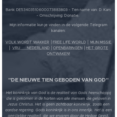
Bank: DE53403510600073883803 - Ten name van: D. Kars
- Omschrijving: Donatie.
Mijn informatie kun je vinden in de volgende Telegram
kanalen:
VOLK WORDT WAKKER
│
FREE LIFE WORLD
│
MIJN MISSIE
│
VRIJ ❤️ NEDERLAND
│
OPENBARINGEN
│
HET GROTE
ONTWAKEN!
"
DE NIEUWE TIEN GEBODEN VAN GOD
"
Het koninkrijk van God is de realiteit van Gods heerschappij
die is gekomen in de harten van alle mensen die geloven in
Jezus Christus. Het is geen zichtbaar koninkrijk, zoals een
aardse regering. Gods koninkrijk is in ons innerlijk. Het is een
geestelijke realiteit, die we ervaren door de Heilige Geest.