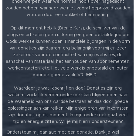
onderwerpen waar we normaal nooit over nagedacht
zouden hebben wanneer we niet vooraf geprikkeld zouden
worden door een prikkel of herinnering.
Op dit moment heb Ik (Dienie Kars), de schrijver van de
blogs en artikelen geen uitkering en geen betaalde job om
Gods werk te kunnen doen. Financiële bijdragen in de vorm
van
donaties
zijn daarom erg belangrijk voor mij en zeer
zeker ook voor de continuïteit van mijn websites, de
aanschaf van materiaal, het aanhouden van abonnementen,
werkcontacten, etc. Het vele werk is onbetaald en louter
voor de goede zaak: VRIJHEID ❤️
Waardeer je wat ik schrijf en doe? Donaties zijn erg
welkom, zodat ik verder onderzoek kan blijven doen naar
de Waarheid van ons Aardse bestaan en daardoor goede
oplossingen aan kan reiken. Mijn enige bron van inkomsten
zijn donaties op dit moment. In mijn onderzoek gaat veel
tijd en energie zitten. Wil je mij hierin ondersteunen?
❤️
Ondersteun mij dan aub met een donatie. Dank je wel